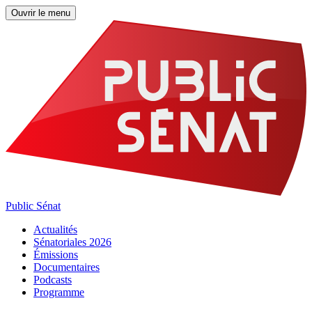
Ouvrir le menu
Public Sénat
Actualités
Sénatoriales 2026
Émissions
Documentaires
Podcasts
Programme