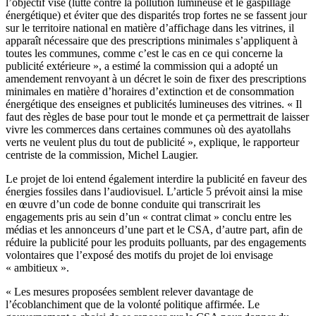
l’objectif visé (lutte contre la pollution lumineuse et le gaspillage
énergétique) et éviter que des disparités trop fortes ne se fassent jour
sur le territoire national en matière d’affichage dans les vitrines, il
apparaît nécessaire que des prescriptions minimales s’appliquent à
toutes les communes, comme c’est le cas en ce qui concerne la
publicité extérieure », a estimé la commission qui a adopté un
amendement renvoyant à un décret le soin de fixer des prescriptions
minimales en matière d’horaires d’extinction et de consommation
énergétique des enseignes et publicités lumineuses des vitrines. « Il
faut des règles de base pour tout le monde et ça permettrait de laisser
vivre les commerces dans certaines communes où des ayatollahs
verts ne veulent plus du tout de publicité », explique, le rapporteur
centriste de la commission, Michel Laugier.
Le projet de loi entend également interdire la publicité en faveur des
énergies fossiles dans l’audiovisuel. L’article 5 prévoit ainsi la mise
en œuvre d’un code de bonne conduite qui transcrirait les
engagements pris au sein d’un « contrat climat » conclu entre les
médias et les annonceurs d’une part et le CSA, d’autre part, afin de
réduire la publicité pour les produits polluants, par des engagements
volontaires que l’exposé des motifs du projet de loi envisage
« ambitieux ».
« Les mesures proposées semblent relever davantage de
l’écoblanchiment que de la volonté politique affirmée. Le