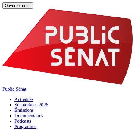
Ouvrir le menu
Public Sénat
Actualités
Sénatoriales 2026
Émissions
Documentaires
Podcasts
Programme