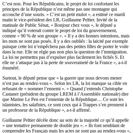
C’est non. Pour les Républicains, le projet de loi confortant les
principes de la République n’est même pas une montagne qui
accouche d’une souris. « C’est un petit mulot », a estimé ce mardi
matin le vice-président des LR, Guillaume Peltier. Invité de la
matinale de Public Sénat, « Bonjour chez vous », le député a
indiqué qu’il voterait contre le projet de loi du gouvernement,
comme « 90 % de son groupe ». « Il y a des bonnes intentions, mais
les mots ne sont pas posés. Il y a des oubliés : la laïcité par exemple
puisque cette loi n’empêchera pas des petites filles de porter le voile
dans la rue. Elle ne règle pas non plus la question de l’immigration.
La loi ne permettra pas d’expulser plus facilement les fichés S. Et
elle ne s’attaque pas à la perte de souveraineté de la France », a-t-il
énuméré.
Surtout, le député pense que « la guerre que nous devons mener
n’est pas au rendez-vous ». Selon les LR, la loi manque sa cible en
refusant de « nommer l’ennemi ». « Quand j’entends Christophe
Castaner (président du groupe LREM à l’Assemblée nationale) dire
que Marine Le Pen est l’ennemie de la République… Ce sont les
islamistes, les salafistes, ce sont ceux qui à Trappes s’en prennent à
un professeur de la République », a-t-il affirmé.
Guillaume Peltier décèle donc au sein de la majorité ce qu’il appelle
« une tentative permanente de double jeu ». « Ils font semblant de
comprendre les Français mais les actes ne sont pas au rendez-vous »,