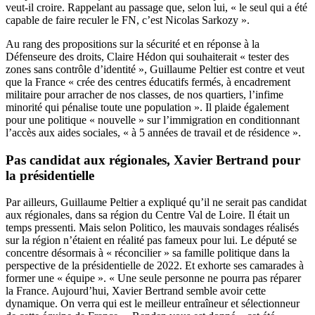
veut-il croire. Rappelant au passage que, selon lui, « le seul qui a été
capable de faire reculer le FN, c’est Nicolas Sarkozy ».
Au rang des propositions sur la sécurité et en réponse à la
Défenseure des droits, Claire Hédon qui souhaiterait « tester des
zones sans contrôle d’identité », Guillaume Peltier est contre et veut
que la France « crée des centres éducatifs fermés, à encadrement
militaire pour arracher de nos classes, de nos quartiers, l’infime
minorité qui pénalise toute une population ». Il plaide également
pour une politique « nouvelle » sur l’immigration en conditionnant
l’accès aux aides sociales, « à 5 années de travail et de résidence ».
Pas candidat aux régionales, Xavier Bertrand pour
la présidentielle
Par ailleurs, Guillaume Peltier a expliqué qu’il ne serait pas candidat
aux régionales, dans sa région du Centre Val de Loire. Il était un
temps pressenti. Mais selon Politico, les mauvais sondages réalisés
sur la région n’étaient en réalité pas fameux pour lui. Le député se
concentre désormais à « réconcilier » sa famille politique dans la
perspective de la présidentielle de 2022. Et exhorte ses camarades à
former une « équipe ». « Une seule personne ne pourra pas réparer
la France. Aujourd’hui, Xavier Bertrand semble avoir cette
dynamique. On verra qui est le meilleur entraîneur et sélectionneur