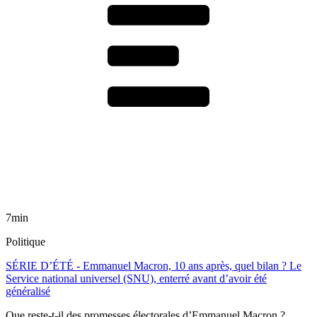
7min
Politique
SÉRIE D’ÉTÉ - Emmanuel Macron, 10 ans après, quel bilan ? Le
Service national universel (SNU), enterré avant d’avoir été
généralisé
Que reste-t-il des promesses électorales d’Emmanuel Macron ?