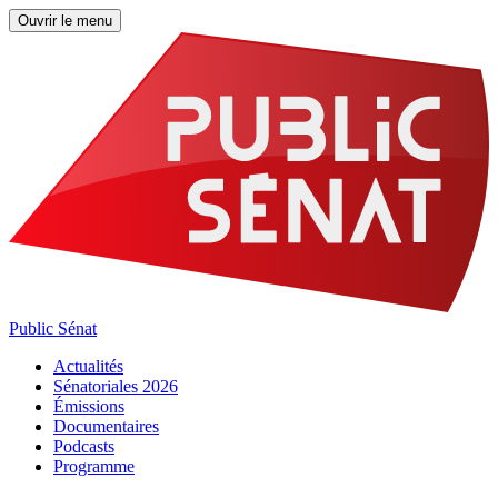
Ouvrir le menu
Public Sénat
Actualités
Sénatoriales 2026
Émissions
Documentaires
Podcasts
Programme