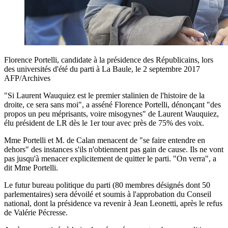
Florence Portelli, candidate à la présidence des Républicains, lors
des universités d'été du parti à La Baule, le 2 septembre 2017
AFP/Archives
"Si Laurent Wauquiez est le premier stalinien de l'histoire de la
droite, ce sera sans moi", a asséné Florence Portelli, dénonçant "des
propos un peu méprisants, voire misogynes" de Laurent Wauquiez,
élu président de LR dès le 1er tour avec près de 75% des voix.
Mme Portelli et M. de Calan menacent de "se faire entendre en
dehors" des instances s'ils n'obtiennent pas gain de cause. Ils ne vont
pas jusqu'à menacer explicitement de quitter le parti. "On verra", a
dit Mme Portelli.
Le futur bureau politique du parti (80 membres désignés dont 50
parlementaires) sera dévoilé et soumis à l'approbation du Conseil
national, dont la présidence va revenir à Jean Leonetti, après le refus
de Valérie Pécresse.