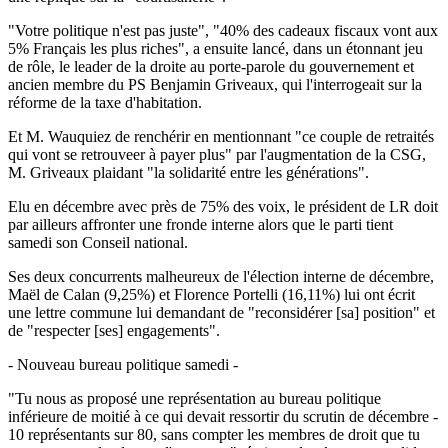
"Votre politique n'est pas juste", "40% des cadeaux fiscaux vont aux
5% Français les plus riches", a ensuite lancé, dans un étonnant jeu
de rôle, le leader de la droite au porte-parole du gouvernement et
ancien membre du PS Benjamin Griveaux, qui l'interrogeait sur la
réforme de la taxe d'habitation.
Et M. Wauquiez de renchérir en mentionnant "ce couple de retraités
qui vont se retrouveer à payer plus" par l'augmentation de la CSG,
M. Griveaux plaidant "la solidarité entre les générations".
Elu en décembre avec près de 75% des voix, le président de LR doit
par ailleurs affronter une fronde interne alors que le parti tient
samedi son Conseil national.
Ses deux concurrents malheureux de l'élection interne de décembre,
Maël de Calan (9,25%) et Florence Portelli (16,11%) lui ont écrit
une lettre commune lui demandant de "reconsidérer [sa] position" et
de "respecter [ses] engagements".
- Nouveau bureau politique samedi -
"Tu nous as proposé une représentation au bureau politique
inférieure de moitié à ce qui devait ressortir du scrutin de décembre -
10 représentants sur 80, sans compter les membres de droit que tu