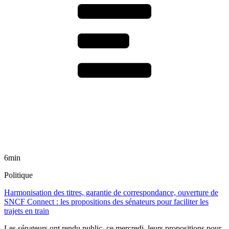
6min
Politique
Harmonisation des titres, garantie de correspondance, ouverture de
SNCF Connect : les propositions des sénateurs pour faciliter les
trajets en train
Les sénateurs ont rendu public, ce mercredi, leurs propositions pour