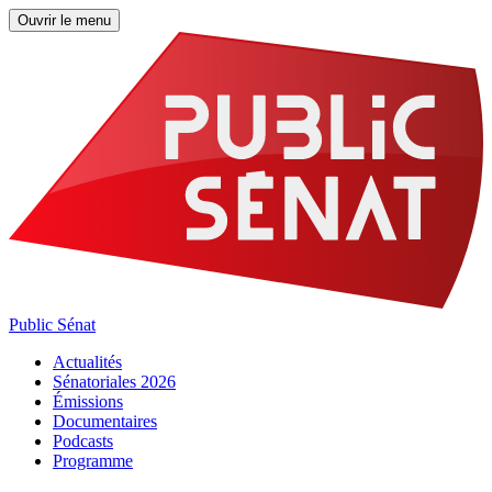
Ouvrir le menu
Public Sénat
Actualités
Sénatoriales 2026
Émissions
Documentaires
Podcasts
Programme