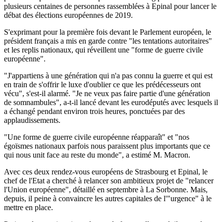
plusieurs centaines de personnes rassemblées à Epinal pour lancer le
débat des élections européennes de 2019.
S'exprimant pour la première fois devant le Parlement européen, le
président français a mis en garde contre "les tentations autoritaires"
et les replis nationaux, qui réveillent une "forme de guerre civile
européenne".
"J'appartiens à une génération qui n'a pas connu la guerre et qui est
en train de s'offrir le luxe d'oublier ce que les prédécesseurs ont
vécu", s'est-il alarmé. "Je ne veux pas faire partie d'une génération
de somnambules", a-t-il lancé devant les eurodéputés avec lesquels il
a échangé pendant environ trois heures, ponctuées par des
applaudissements.
"Une forme de guerre civile européenne réapparaît" et "nos
égoïsmes nationaux parfois nous paraissent plus importants que ce
qui nous unit face au reste du monde", a estimé M. Macron.
Avec ces deux rendez-vous européens de Strasbourg et Epinal, le
chef de l'Etat a cherché à relancer son ambitieux projet de "relancer
l'Union européenne", détaillé en septembre à La Sorbonne. Mais,
depuis, il peine à convaincre les autres capitales de l'"urgence" à le
mettre en place.