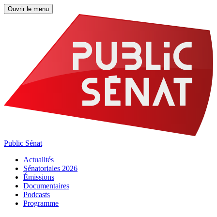
Ouvrir le menu
Public Sénat
Actualités
Sénatoriales 2026
Émissions
Documentaires
Podcasts
Programme