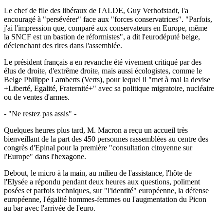
Le chef de file des libéraux de l'ALDE, Guy Verhofstadt, l'a
encouragé à "persévérer" face aux "forces conservatrices". "Parfois,
j'ai l'impression que, comparé aux conservateurs en Europe, même
la SNCF est un bastion de réformistes", a dit l'eurodéputé belge,
déclenchant des rires dans l'assemblée.
Le président français a en revanche été vivement critiqué par des
élus de droite, d'extrême droite, mais aussi écologistes, comme le
Belge Philippe Lamberts (Verts), pour lequel il "met à mal la devise
+Liberté, Egalité, Fraternité+" avec sa politique migratoire, nucléaire
ou de ventes d'armes.
- "Ne restez pas assis" -
Quelques heures plus tard, M. Macron a reçu un accueil très
bienveillant de la part des 450 personnes rassemblées au centre des
congrès d'Epinal pour la première "consultation citoyenne sur
l'Europe" dans l'hexagone.
Debout, le micro à la main, au milieu de l'assistance, l'hôte de
l'Elysée a répondu pendant deux heures aux questions, poliment
posées et parfois techniques, sur "l'identité" européenne, la défense
européenne, l'égalité hommes-femmes ou l'augmentation du Picon
au bar avec l'arrivée de l'euro.