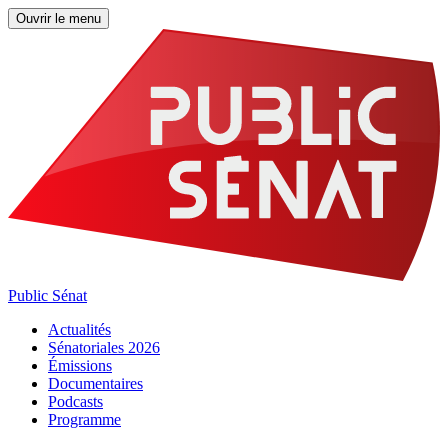
Ouvrir le menu
Public Sénat
Actualités
Sénatoriales 2026
Émissions
Documentaires
Podcasts
Programme