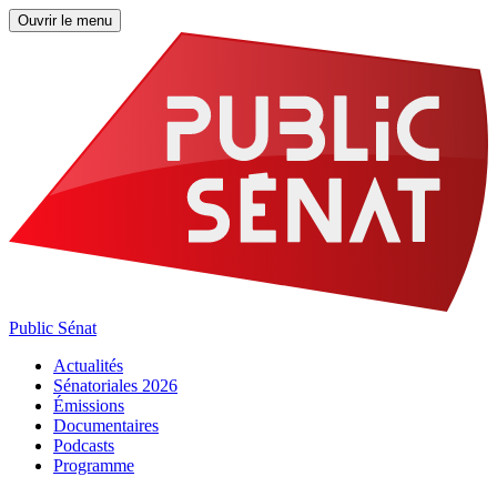
Ouvrir le menu
Public Sénat
Actualités
Sénatoriales 2026
Émissions
Documentaires
Podcasts
Programme