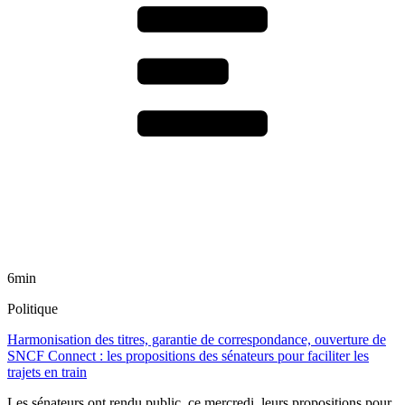
6min
Politique
Harmonisation des titres, garantie de correspondance, ouverture de
SNCF Connect : les propositions des sénateurs pour faciliter les
trajets en train
Les sénateurs ont rendu public, ce mercredi, leurs propositions pour