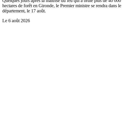
Quelques jours après la maîtrise du feu qui a brûlé plus de 40 000
hectares de forêt en Gironde, le Premier ministre se rendra dans le
département, le 17 août.
Le
6 août 2026