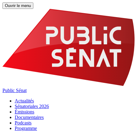
Ouvrir le menu
Public Sénat
Actualités
Sénatoriales 2026
Émissions
Documentaires
Podcasts
Programme