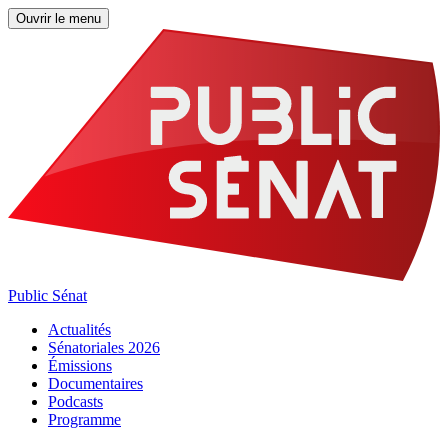
Ouvrir le menu
Public Sénat
Actualités
Sénatoriales 2026
Émissions
Documentaires
Podcasts
Programme