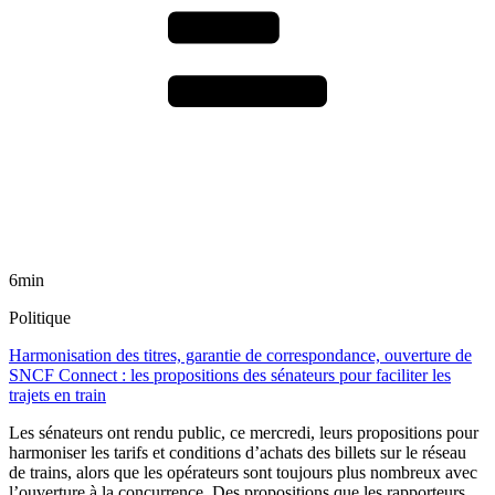
6min
Politique
Harmonisation des titres, garantie de correspondance, ouverture de
SNCF Connect : les propositions des sénateurs pour faciliter les
trajets en train
Les sénateurs ont rendu public, ce mercredi, leurs propositions pour
harmoniser les tarifs et conditions d’achats des billets sur le réseau
de trains, alors que les opérateurs sont toujours plus nombreux avec
l’ouverture à la concurrence. Des propositions que les rapporteurs