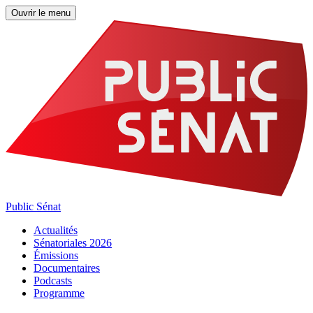
Ouvrir le menu
Public Sénat
Actualités
Sénatoriales 2026
Émissions
Documentaires
Podcasts
Programme