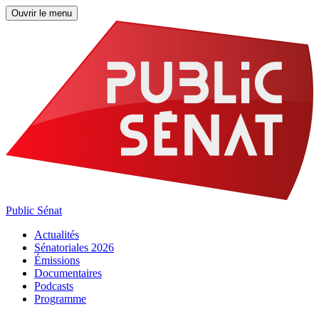
Ouvrir le menu
Public Sénat
Actualités
Sénatoriales 2026
Émissions
Documentaires
Podcasts
Programme