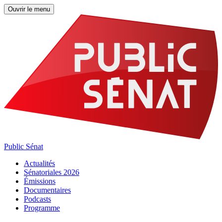
Ouvrir le menu
Public Sénat
Actualités
Sénatoriales 2026
Émissions
Documentaires
Podcasts
Programme