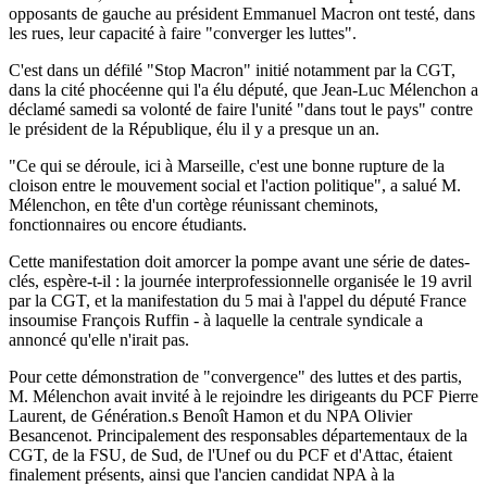
opposants de gauche au président Emmanuel Macron ont testé, dans
les rues, leur capacité à faire "converger les luttes".
C'est dans un défilé "Stop Macron" initié notamment par la CGT,
dans la cité phocéenne qui l'a élu député, que Jean-Luc Mélenchon a
déclamé samedi sa volonté de faire l'unité "dans tout le pays" contre
le président de la République, élu il y a presque un an.
"Ce qui se déroule, ici à Marseille, c'est une bonne rupture de la
cloison entre le mouvement social et l'action politique", a salué M.
Mélenchon, en tête d'un cortège réunissant cheminots,
fonctionnaires ou encore étudiants.
Cette manifestation doit amorcer la pompe avant une série de dates-
clés, espère-t-il : la journée interprofessionnelle organisée le 19 avril
par la CGT, et la manifestation du 5 mai à l'appel du député France
insoumise François Ruffin - à laquelle la centrale syndicale a
annoncé qu'elle n'irait pas.
Pour cette démonstration de "convergence" des luttes et des partis,
M. Mélenchon avait invité à le rejoindre les dirigeants du PCF Pierre
Laurent, de Génération.s Benoît Hamon et du NPA Olivier
Besancenot. Principalement des responsables départementaux de la
CGT, de la FSU, de Sud, de l'Unef ou du PCF et d'Attac, étaient
finalement présents, ainsi que l'ancien candidat NPA à la