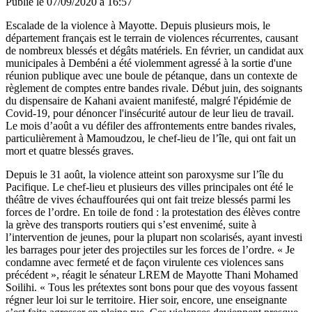
Publié le
07/09/2020 à 16:57
Escalade de la violence à Mayotte. Depuis plusieurs mois, le
département français est le terrain de violences récurrentes, causant
de nombreux blessés et dégâts matériels. En février, un candidat aux
municipales à Dembéni a été violemment agressé à la sortie d'une
réunion publique avec une boule de pétanque, dans un contexte de
règlement de comptes entre bandes rivale. Début juin, des soignants
du dispensaire de Kahani avaient manifesté, malgré l'épidémie de
Covid-19, pour dénoncer l'insécurité autour de leur lieu de travail.
Le mois d’août a vu défiler des affrontements entre bandes rivales,
particulièrement à Mamoudzou, le chef-lieu de l’île, qui ont fait un
mort et quatre blessés graves.
Depuis le 31 août, la violence atteint son paroxysme sur l’île du
Pacifique. Le chef-lieu et plusieurs des villes principales ont été le
théâtre de vives échauffourées qui ont fait treize blessés parmi les
forces de l’ordre. En toile de fond : la protestation des élèves contre
la grève des transports routiers qui s’est envenimé, suite à
l’intervention de jeunes, pour la plupart non scolarisés, ayant investi
les barrages pour jeter des projectiles sur les forces de l’ordre. « Je
condamne avec fermeté et de façon virulente ces violences sans
précédent », réagit le sénateur LREM de Mayotte
Thani Mohamed
Soilihi
. « Tous les prétextes sont bons pour que des voyous fassent
régner leur loi sur le territoire. Hier soir, encore, une enseignante