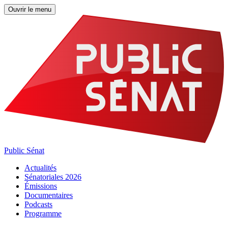
Ouvrir le menu
Public Sénat
Actualités
Sénatoriales 2026
Émissions
Documentaires
Podcasts
Programme