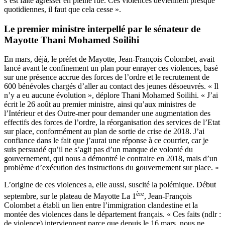
s’est faite agresser en pleine rue. Ces violences deviennent presque
quotidiennes, il faut que cela cesse ».
Le premier ministre interpellé par le sénateur de
Mayotte
Thani Mohamed Soilihi
En mars, déjà, le préfet de Mayotte, Jean-François Colombet, avait
lancé avant le confinement un plan pour enrayer ces violences, basé
sur une présence accrue des forces de l’ordre et le recrutement de
600 bénévoles chargés d’aller au contact des jeunes désoeuvrés. « Il
n’y a eu aucune évolution », déplore
Thani Mohamed Soilihi
. « J’ai
écrit le 26 août au premier ministre, ainsi qu’aux ministres de
l’Intérieur et des Outre-mer pour demander une augmentation des
effectifs des forces de l’ordre, la réorganisation des services de l’Etat
sur place, conformément au plan de sortie de crise de 2018. J’ai
confiance dans le fait que j’aurai une réponse à ce courrier, car je
suis persuadé qu’il ne s’agit pas d’un manque de volonté du
gouvernement, qui nous a démontré le contraire en 2018, mais d’un
problème d’exécution des instructions du gouvernement sur place. »
L’origine de ces violences a, elle aussi, suscité la polémique. Début
ère
septembre, sur le plateau de Mayotte La 1
, Jean-François
Colombet a établi un lien entre l’immigration clandestine et la
montée des violences dans le département français. « Ces faits (ndlr :
de violence) interviennent parce que depuis le 16 mars, nous ne