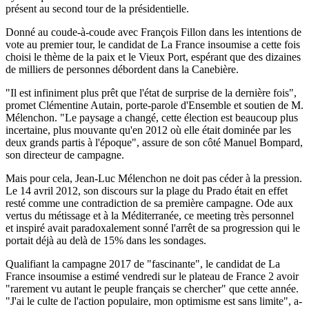
présent au second tour de la présidentielle.
Donné au coude-à-coude avec François Fillon dans les intentions de
vote au premier tour, le candidat de La France insoumise a cette fois
choisi le thème de la paix et le Vieux Port, espérant que des dizaines
de milliers de personnes débordent dans la Canebière.
"Il est infiniment plus prêt que l'état de surprise de la dernière fois",
promet Clémentine Autain, porte-parole d'Ensemble et soutien de M.
Mélenchon. "Le paysage a changé, cette élection est beaucoup plus
incertaine, plus mouvante qu'en 2012 où elle était dominée par les
deux grands partis à l'époque", assure de son côté Manuel Bompard,
son directeur de campagne.
Mais pour cela, Jean-Luc Mélenchon ne doit pas céder à la pression.
Le 14 avril 2012, son discours sur la plage du Prado était en effet
resté comme une contradiction de sa première campagne. Ode aux
vertus du métissage et à la Méditerranée, ce meeting très personnel
et inspiré avait paradoxalement sonné l'arrêt de sa progression qui le
portait déjà au delà de 15% dans les sondages.
Qualifiant la campagne 2017 de "fascinante", le candidat de La
France insoumise a estimé vendredi sur le plateau de France 2 avoir
"rarement vu autant le peuple français se chercher" que cette année.
"J'ai le culte de l'action populaire, mon optimisme est sans limite", a-