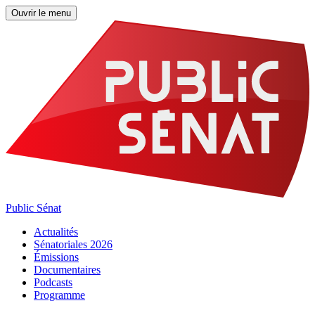
Ouvrir le menu
Public Sénat
Actualités
Sénatoriales 2026
Émissions
Documentaires
Podcasts
Programme