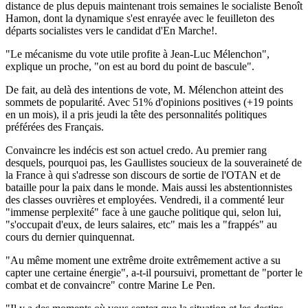
distance de plus depuis maintenant trois semaines le socialiste Benoît
Hamon, dont la dynamique s'est enrayée avec le feuilleton des
départs socialistes vers le candidat d'En Marche!.
"Le mécanisme du vote utile profite à Jean-Luc Mélenchon",
explique un proche, "on est au bord du point de bascule".
De fait, au delà des intentions de vote, M. Mélenchon atteint des
sommets de popularité. Avec 51% d'opinions positives (+19 points
en un mois), il a pris jeudi la tête des personnalités politiques
préférées des Français.
Convaincre les indécis est son actuel credo. Au premier rang
desquels, pourquoi pas, les Gaullistes soucieux de la souveraineté de
la France à qui s'adresse son discours de sortie de l'OTAN et de
bataille pour la paix dans le monde. Mais aussi les abstentionnistes
des classes ouvrières et employées. Vendredi, il a commenté leur
"immense perplexité" face à une gauche politique qui, selon lui,
"s'occupait d'eux, de leurs salaires, etc" mais les a "frappés" au
cours du dernier quinquennat.
"Au même moment une extrême droite extrêmement active a su
capter une certaine énergie", a-t-il poursuivi, promettant de "porter le
combat et de convaincre" contre Marine Le Pen.