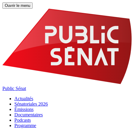
Ouvrir le menu
Public Sénat
Actualités
Sénatoriales 2026
Émissions
Documentaires
Podcasts
Programme