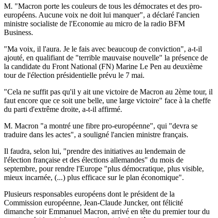
M. "Macron porte les couleurs de tous les démocrates et des pro-
européens. Aucune voix ne doit lui manquer", a déclaré l'ancien
ministre socialiste de l'Economie au micro de la radio BFM
Business.
"Ma voix, il l'aura. Je le fais avec beaucoup de conviction", a-t-il
ajouté, en qualifiant de "terrible mauvaise nouvelle" la présence de
la candidate du Front National (FN) Marine Le Pen au deuxième
tour de l'élection présidentielle prévu le 7 mai.
"Cela ne suffit pas qu'il y ait une victoire de Macron au 2ème tour, il
faut encore que ce soit une belle, une large victoire" face à la cheffe
du parti d'extrême droite, a-t-il affirmé.
M. Macron "a montré une fibre pro-européenne", qui "devra se
traduire dans les actes", a souligné l'ancien ministre français.
Il faudra, selon lui, "prendre des initiatives au lendemain de
l'élection française et des élections allemandes" du mois de
septembre, pour rendre l'Europe "plus démocratique, plus visible,
mieux incarnée, (...) plus efficace sur le plan économique".
Plusieurs responsables européens dont le président de la
Commission européenne, Jean-Claude Juncker, ont félicité
dimanche soir Emmanuel Macron, arrivé en tête du premier tour du