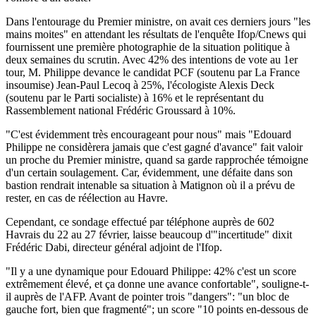
Dans l'entourage du Premier ministre, on avait ces derniers jours "les
mains moites" en attendant les résultats de l'enquête Ifop/Cnews qui
fournissent une première photographie de la situation politique à
deux semaines du scrutin. Avec 42% des intentions de vote au 1er
tour, M. Philippe devance le candidat PCF (soutenu par La France
insoumise) Jean-Paul Lecoq à 25%, l'écologiste Alexis Deck
(soutenu par le Parti socialiste) à 16% et le représentant du
Rassemblement national Frédéric Groussard à 10%.
"C'est évidemment très encourageant pour nous" mais "Edouard
Philippe ne considèrera jamais que c'est gagné d'avance" fait valoir
un proche du Premier ministre, quand sa garde rapprochée témoigne
d'un certain soulagement. Car, évidemment, une défaite dans son
bastion rendrait intenable sa situation à Matignon où il a prévu de
rester, en cas de réélection au Havre.
Cependant, ce sondage effectué par téléphone auprès de 602
Havrais du 22 au 27 février, laisse beaucoup d'"incertitude" dixit
Frédéric Dabi, directeur général adjoint de l'Ifop.
"Il y a une dynamique pour Edouard Philippe: 42% c'est un score
extrêmement élevé, et ça donne une avance confortable", souligne-t-
il auprès de l'AFP. Avant de pointer trois "dangers": "un bloc de
gauche fort, bien que fragmenté"; un score "10 points en-dessous de