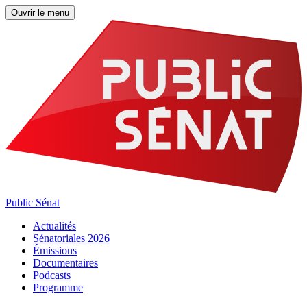
Ouvrir le menu
Public Sénat
Actualités
Sénatoriales 2026
Émissions
Documentaires
Podcasts
Programme