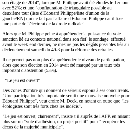
son étiage de 2014", lorsque M. Philippe avait été élu dès le 1er tour
avec 52%; et une "configuration de triangulaire possible au
deuxième tour (liste d'Edouard Philippe/liste d'union de la
gauche/RN) qui ne fait pas l'affaire d'Edouard Philippe car il fixe
une partie de l'électorat de la droite radicale".
Alors que M. Philippe peine à appréhender la puissance du vote
sanction lié au contexte national dans son fief, le sondage, effectué
avant le week-end dernier, ne mesure pas les dégâts possibles liés au
déclenchement samedi du 49-3 pour la réforme des retraites.
Il ne permet pas non plus d'appréhender le niveau de participation,
alors que son élection en 2014 avait été marqué par un taux très
important d'abstention (53%).
- "Le jeu est ouvert" -
Des zones d'ombre qui donnent de sérieux espoirs à ses concurrents.
"Une participation très importante serait une mauvaise nouvelle pour
Edouard Philippe", veut croire M. Deck, en notant en outre que "les
écologistes sont très forts chez les indécis".
"Le jeu est ouvert, clairement", insiste-t-il auprès de l'AFP, en misant
plus sur un "vote d'adhésion, un projet positif" pour "récupérer les
déçus de la majorité municipale".