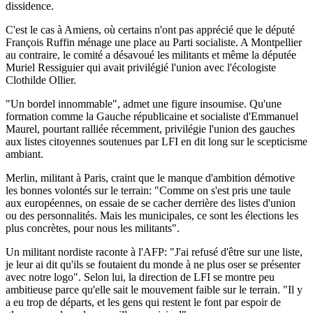
dissidence.
C'est le cas à Amiens, où certains n'ont pas apprécié que le député
François Ruffin ménage une place au Parti socialiste. A Montpellier
au contraire, le comité a désavoué les militants et même la députée
Muriel Ressiguier qui avait privilégié l'union avec l'écologiste
Clothilde Ollier.
"Un bordel innommable", admet une figure insoumise. Qu'une
formation comme la Gauche républicaine et socialiste d'Emmanuel
Maurel, pourtant ralliée récemment, privilégie l'union des gauches
aux listes citoyennes soutenues par LFI en dit long sur le scepticisme
ambiant.
Merlin, militant à Paris, craint que le manque d'ambition démotive
les bonnes volontés sur le terrain: "Comme on s'est pris une taule
aux européennes, on essaie de se cacher derrière des listes d'union
ou des personnalités. Mais les municipales, ce sont les élections les
plus concrètes, pour nous les militants".
Un militant nordiste raconte à l'AFP: "J'ai refusé d'être sur une liste,
je leur ai dit qu'ils se foutaient du monde à ne plus oser se présenter
avec notre logo". Selon lui, la direction de LFI se montre peu
ambitieuse parce qu'elle sait le mouvement faible sur le terrain. "Il y
a eu trop de départs, et les gens qui restent le font par espoir de