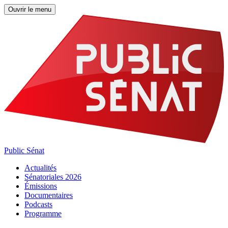
Ouvrir le menu
Public Sénat
Actualités
Sénatoriales 2026
Émissions
Documentaires
Podcasts
Programme