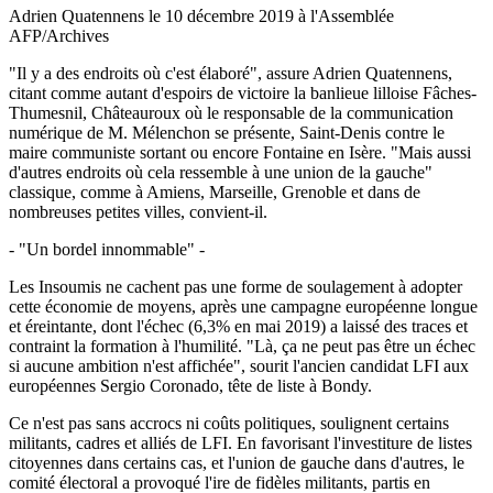
Adrien Quatennens le 10 décembre 2019 à l'Assemblée
AFP/Archives
"Il y a des endroits où c'est élaboré", assure Adrien Quatennens,
citant comme autant d'espoirs de victoire la banlieue lilloise Fâches-
Thumesnil, Châteauroux où le responsable de la communication
numérique de M. Mélenchon se présente, Saint-Denis contre le
maire communiste sortant ou encore Fontaine en Isère. "Mais aussi
d'autres endroits où cela ressemble à une union de la gauche"
classique, comme à Amiens, Marseille, Grenoble et dans de
nombreuses petites villes, convient-il.
- "Un bordel innommable" -
Les Insoumis ne cachent pas une forme de soulagement à adopter
cette économie de moyens, après une campagne européenne longue
et éreintante, dont l'échec (6,3% en mai 2019) a laissé des traces et
contraint la formation à l'humilité. "Là, ça ne peut pas être un échec
si aucune ambition n'est affichée", sourit l'ancien candidat LFI aux
européennes Sergio Coronado, tête de liste à Bondy.
Ce n'est pas sans accrocs ni coûts politiques, soulignent certains
militants, cadres et alliés de LFI. En favorisant l'investiture de listes
citoyennes dans certains cas, et l'union de gauche dans d'autres, le
comité électoral a provoqué l'ire de fidèles militants, partis en