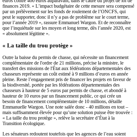
euros contre 400 euros auparavant, dans le cadre du projet de loi de
finances 2019. « L’impact budgétaire de cette mesure sera compensé
par un prélèvement sur les fonds de roulement de l’ONCFS, qui
peut le supporter, donc il n’y a pas de problème sur le court terme,
pour l’année 2019 », rassure Emmanuel Wargon. Et de reconnaître
que l’inquiétude sur les moyen et long terme, dès l’année 2020, est
« absolument légitime ».
« La taille du trou protège »
Outre la baisse du permis de chasse, qui nécessite un financement
complémentaire de l'ordre de 21 millions, précise la ministre, le
transfert des missions de l'État aux fédérations départementales des
chasseurs représente un coût estimé à 9 millions d’euros en année
pleine. Reste l’engagement pris de financer les projets en faveur de
la biodiversité, portée par les fédérations départementales des
chasseurs à hauteur de 5 euros par permis de chasse, et abondé à
hauteur de 10 euros par un financement public, ce qui crée un
besoin de financement complémentaire de 10 millions, détaille
Emmanuelle Wargon. Une note salée donc - 40 millions en tout –
mais suffisamment élevée pour qu’une solution puisse être trouvée :
« La taille du trou protège », relève la secrétaire d’État à la
Transition écologique.
Les sénateurs redoutent toutefois que les agences de l’eau soient