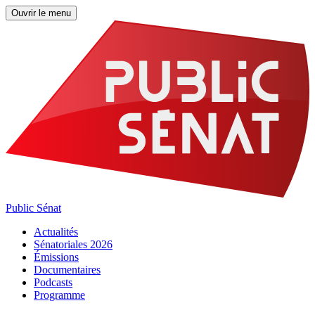
Ouvrir le menu
Public Sénat
Actualités
Sénatoriales 2026
Émissions
Documentaires
Podcasts
Programme