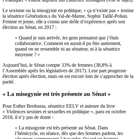
Le sexisme ou la misogynie en politique, « ça n’existe pas » ironise
la sénatrice Génération.s du Val-de-Marne, Sophie Taillé-Polian.
Femme et jeune, elle a connu une drôle d’expérience après son
élection au Sénat, en 2017 :
« Quand je suis arrivée, les gens pensaient que j’étais
collaboratrice. Comment en aurait-il pu être autrement,
quand on ne ressemble ni au sénateur, ni à la sénatrice
moyenne ? »
Aujourd’hui, le Sénat compte 33% de femmes (38,8% à
l’Assemblée après les législatives de 2017). Leur part progresse
élection après élection, mais on est encore loin de s’approcher de la
parité.
« La misogynie est très présente au Sénat »
Pour Esther Benbassa, sénatrice EELV et auteure du livre
« Violences sexistes et sexuelles en politique », paru en octobre
2018, il n’y pas de doute :
« La misogynie est très présente au Sénat. Dans
l’hémicycle, en séance, dès que des femmes parlent, les
sénateurs commencent à bavarder. Quand un homme