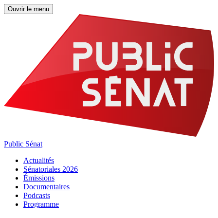
Ouvrir le menu
Public Sénat
Actualités
Sénatoriales 2026
Émissions
Documentaires
Podcasts
Programme