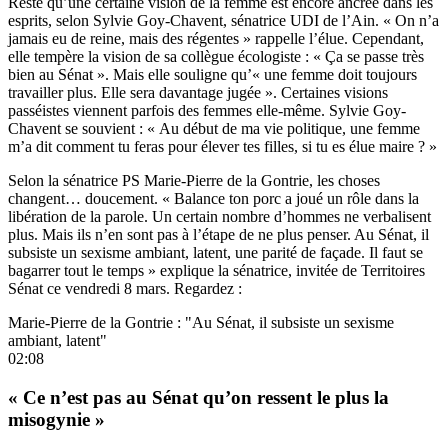
Reste qu’une certaine vision de la femme est encore ancrée dans les
esprits, selon Sylvie Goy-Chavent, sénatrice UDI de l’Ain. « On n’a
jamais eu de reine, mais des régentes » rappelle l’élue. Cependant,
elle tempère la vision de sa collègue écologiste : « Ça se passe très
bien au Sénat ». Mais elle souligne qu’« une femme doit toujours
travailler plus. Elle sera davantage jugée ». Certaines visions
passéistes viennent parfois des femmes elle-même. Sylvie Goy-
Chavent se souvient : « Au début de ma vie politique, une femme
m’a dit comment tu feras pour élever tes filles, si tu es élue maire ? »
Selon la sénatrice PS Marie-Pierre de la Gontrie, les choses
changent… doucement. « Balance ton porc a joué un rôle dans la
libération de la parole. Un certain nombre d’hommes ne verbalisent
plus. Mais ils n’en sont pas à l’étape de ne plus penser. Au Sénat, il
subsiste un sexisme ambiant, latent, une parité de façade. Il faut se
bagarrer tout le temps » explique la sénatrice, invitée de Territoires
Sénat ce vendredi 8 mars. Regardez :
Marie-Pierre de la Gontrie : "Au Sénat, il subsiste un sexisme
ambiant, latent"
02:08
« Ce n’est pas au Sénat qu’on ressent le plus la
misogynie »