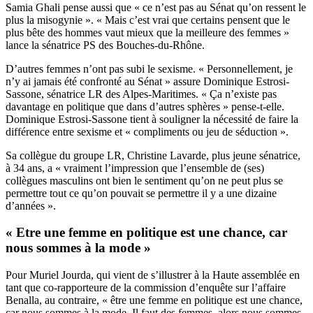
Samia Ghali pense aussi que « ce n’est pas au Sénat qu’on ressent le
plus la misogynie ». « Mais c’est vrai que certains pensent que le
plus bête des hommes vaut mieux que la meilleure des femmes »
lance la sénatrice PS des Bouches-du-Rhône.
D’autres femmes n’ont pas subi le sexisme. « Personnellement, je
n’y ai jamais été confronté au Sénat » assure Dominique Estrosi-
Sassone, sénatrice LR des Alpes-Maritimes. « Ça n’existe pas
davantage en politique que dans d’autres sphères » pense-t-elle.
Dominique Estrosi-Sassone tient à souligner la nécessité de faire la
différence entre sexisme et « compliments ou jeu de séduction ».
Sa collègue du groupe LR, Christine Lavarde, plus jeune sénatrice,
à 34 ans, a « vraiment l’impression que l’ensemble de (ses)
collègues masculins ont bien le sentiment qu’on ne peut plus se
permettre tout ce qu’on pouvait se permettre il y a une dizaine
d’années ».
« Etre une femme en politique est une chance, car
nous sommes à la mode »
Pour Muriel Jourda, qui vient de s’illustrer à la Haute assemblée en
tant que co-rapporteure de la commission d’enquête sur l’affaire
Benalla, au contraire, « être une femme en politique est une chance,
car nous sommes à la mode. Il faut des femmes, alors nous sommes