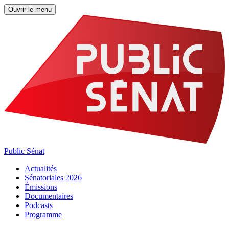
Ouvrir le menu
Public Sénat
Actualités
Sénatoriales 2026
Émissions
Documentaires
Podcasts
Programme