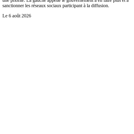
une priorité. La gauche appelle le gouvernement à en faire plus et à
sanctionner les réseaux sociaux participant à la diffusion.
Le
6 août 2026