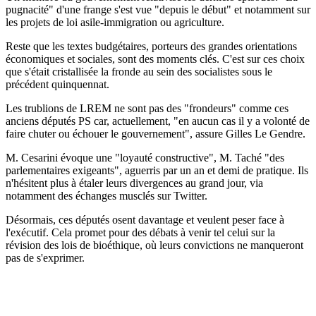
pugnacité" d'une frange s'est vue "depuis le début" et notamment sur
les projets de loi asile-immigration ou agriculture.
Reste que les textes budgétaires, porteurs des grandes orientations
économiques et sociales, sont des moments clés. C'est sur ces choix
que s'était cristallisée la fronde au sein des socialistes sous le
précédent quinquennat.
Les trublions de LREM ne sont pas des "frondeurs" comme ces
anciens députés PS car, actuellement, "en aucun cas il y a volonté de
faire chuter ou échouer le gouvernement", assure Gilles Le Gendre.
M. Cesarini évoque une "loyauté constructive", M. Taché "des
parlementaires exigeants", aguerris par un an et demi de pratique. Ils
n'hésitent plus à étaler leurs divergences au grand jour, via
notamment des échanges musclés sur Twitter.
Désormais, ces députés osent davantage et veulent peser face à
l'exécutif. Cela promet pour des débats à venir tel celui sur la
révision des lois de bioéthique, où leurs convictions ne manqueront
pas de s'exprimer.