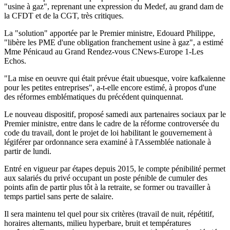
"usine à gaz", reprenant une expression du Medef, au grand dam de
la CFDT et de la CGT, très critiques.
La "solution" apportée par le Premier ministre, Edouard Philippe,
"libère les PME d'une obligation franchement usine à gaz", a estimé
Mme Pénicaud au Grand Rendez-vous CNews-Europe 1-Les
Echos.
"La mise en oeuvre qui était prévue était ubuesque, voire kafkaïenne
pour les petites entreprises", a-t-elle encore estimé, à propos d'une
des réformes emblématiques du précédent quinquennat.
Le nouveau dispositif, proposé samedi aux partenaires sociaux par le
Premier ministre, entre dans le cadre de la réforme controversée du
code du travail, dont le projet de loi habilitant le gouvernement à
légiférer par ordonnance sera examiné à l'Assemblée nationale à
partir de lundi.
Entré en vigueur par étapes depuis 2015, le compte pénibilité permet
aux salariés du privé occupant un poste pénible de cumuler des
points afin de partir plus tôt à la retraite, se former ou travailler à
temps partiel sans perte de salaire.
Il sera maintenu tel quel pour six critères (travail de nuit, répétitif,
horaires alternants, milieu hyperbare, bruit et températures