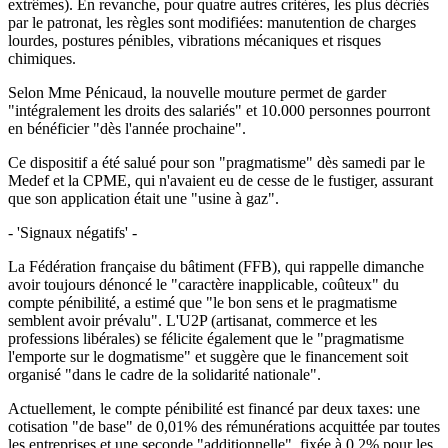
extrêmes). En revanche, pour quatre autres critères, les plus décriés
par le patronat, les règles sont modifiées: manutention de charges
lourdes, postures pénibles, vibrations mécaniques et risques
chimiques.
Selon Mme Pénicaud, la nouvelle mouture permet de garder
"intégralement les droits des salariés" et 10.000 personnes pourront
en bénéficier "dès l'année prochaine".
Ce dispositif a été salué pour son "pragmatisme" dès samedi par le
Medef et la CPME, qui n'avaient eu de cesse de le fustiger, assurant
que son application était une "usine à gaz".
- 'Signaux négatifs' -
La Fédération française du bâtiment (FFB), qui rappelle dimanche
avoir toujours dénoncé le "caractère inapplicable, coûteux" du
compte pénibilité, a estimé que "le bon sens et le pragmatisme
semblent avoir prévalu". L'U2P (artisanat, commerce et les
professions libérales) se félicite également que le "pragmatisme
l'emporte sur le dogmatisme" et suggère que le financement soit
organisé "dans le cadre de la solidarité nationale".
Actuellement, le compte pénibilité est financé par deux taxes: une
cotisation "de base" de 0,01% des rémunérations acquittée par toutes
les entreprises et une seconde "additionnelle", fixée à 0,2% pour les