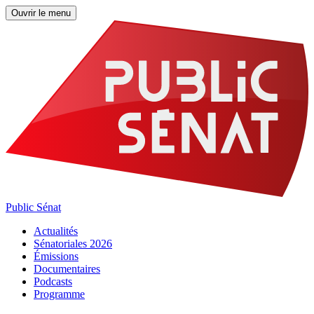
Ouvrir le menu
Public Sénat
Actualités
Sénatoriales 2026
Émissions
Documentaires
Podcasts
Programme