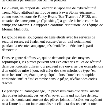
de courriels personnels peu ou mal protégés.
Le 25 avril, un rapport de l'entreprise japonaise de cybersécurité
Trend Micro attribuait au groupe russe Pawn Storm, également
connu sous les noms de Fancy Bears, Tsar Team ou APT28, une
tentative de hameçonnage ("phishing") à grande échelle contre la
campagne Macron. Ce rapport a confirmé "l'intuition" de l'équipe de
Mounir Mahjoubi.
Le groupe russe, soupçonné de liens étroits avec les services de
sécurité russes, est également accusé d'avoir visé notamment
pendant la récente campagne présidentielle américaine le parti
démocrate.
Dans ce genre d'offensive, qui ne demande pas des moyens
sophistiqués, les pirates peuvent soit exploiter des failles de sécurité
dans des logiciels utilisés, qui peuvent être ouvertes par exemple lors
d'un oubli de mise à jour, soit créer des sites miroirs du type "en-
nnarche.com", espérant que quelqu'un lors d'une lecture rapide
confonde "nn" et "m" et tombe dans le piège, révélant des codes
d'accès.
Le principe du hameçonnage, un processus classique dans l'arsenal
des pirates informatiques, est d'envoyer un grand nombre de faux
courriels, contenant souvent des pièces jointes infectées, en espérant
qu'à l'autre bout un internaute distrait cliquera dessus, créant une