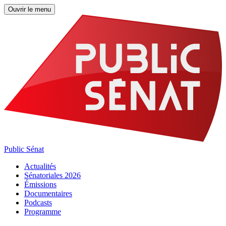
Ouvrir le menu
Public Sénat
Actualités
Sénatoriales 2026
Émissions
Documentaires
Podcasts
Programme