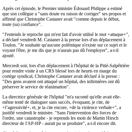
Après cet épisode, le Premier ministre Édouard Philippe a estimé
que son collègue a "sans doute eu raison de corriger" ses propos et
affirmé que Christophe Castaner avait "comme depuis le début,
toute (sa) confiance".
"J'entends le reproche qui m'est fait d'avoir utilisé le mot +attaque+",
a déclaré vendredi M. Castaner à la presse lors d'un déplacement à
Toulon. "Je souhaite qu'aucune polémique n'existe sur ce sujet et le
voyant l'être, je me dis que je n'aurais pas dû l'employer", a-t-il
ajouté.
Mercredi soir, lors d'un déplacement à l'hôpital de la Pitié-Salpêtrière
pour rendre visite à un CRS blessé lors de heurts en marge du
cortège syndical, Christophe Castaner avait déclaré à la presse :
"Des gens avaient ont attaqué un hôpital, des infirmières ont dû
préserver le service de réanimation".
La directrice générale de l'hôpital "m'a raconté qu'elle avait elle-
même tenté de dialoguer sans succès, évoquant, je cite, de
+l’agressivité+, et, je la cite encore, +de la violence verbale+", a
justifié vendredi le ministre. "Sans l'intervention des forces de
l'ordre, une catastrophe - je reprends les mots de Martin Hirsch
directeur de l'AP-HP - aurait pu se produire", a-t-il encore dit.