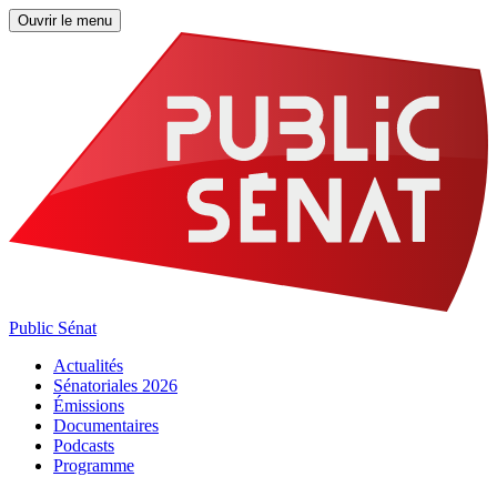
Ouvrir le menu
Public Sénat
Actualités
Sénatoriales 2026
Émissions
Documentaires
Podcasts
Programme