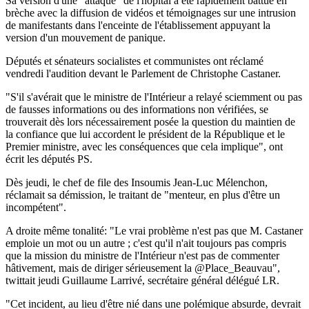
Sa version d'une "attaque" de l'hôpital a été rapidement battue en
brèche avec la diffusion de vidéos et témoignages sur une intrusion
de manifestants dans l'enceinte de l'établissement appuyant la
version d'un mouvement de panique.
Députés et sénateurs socialistes et communistes ont réclamé
vendredi l'audition devant le Parlement de Christophe Castaner.
"S'il s'avérait que le ministre de l'Intérieur a relayé sciemment ou pas
de fausses informations ou des informations non vérifiées, se
trouverait dès lors nécessairement posée la question du maintien de
la confiance que lui accordent le président de la République et le
Premier ministre, avec les conséquences que cela implique", ont
écrit les députés PS.
Dès jeudi, le chef de file des Insoumis Jean-Luc Mélenchon,
réclamait sa démission, le traitant de "menteur, en plus d'être un
incompétent".
A droite même tonalité: "Le vrai problème n'est pas que M. Castaner
emploie un mot ou un autre ; c'est qu'il n'ait toujours pas compris
que la mission du ministre de l'Intérieur n'est pas de commenter
hâtivement, mais de diriger sérieusement la @Place_Beauvau",
twittait jeudi Guillaume Larrivé, secrétaire général délégué LR.
"Cet incident, au lieu d'être nié dans une polémique absurde, devrait