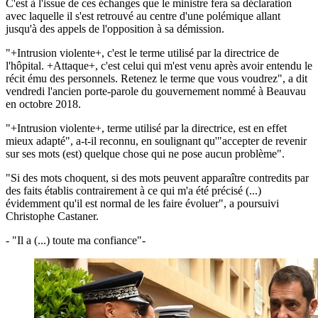
C'est à l'issue de ces échanges que le ministre fera sa déclaration
avec laquelle il s'est retrouvé au centre d'une polémique allant
jusqu'à des appels de l'opposition à sa démission.
"+Intrusion violente+, c'est le terme utilisé par la directrice de
l'hôpital. +Attaque+, c'est celui qui m'est venu après avoir entendu le
récit ému des personnels. Retenez le terme que vous voudrez", a dit
vendredi l'ancien porte-parole du gouvernement nommé à Beauvau
en octobre 2018.
"+Intrusion violente+, terme utilisé par la directrice, est en effet
mieux adapté", a-t-il reconnu, en soulignant qu'"accepter de revenir
sur ses mots (est) quelque chose qui ne pose aucun problème".
"Si des mots choquent, si des mots peuvent apparaître contredits par
des faits établis contrairement à ce qui m'a été précisé (...)
évidemment qu'il est normal de les faire évoluer", a poursuivi
Christophe Castaner.
- "Il a (...) toute ma confiance"-