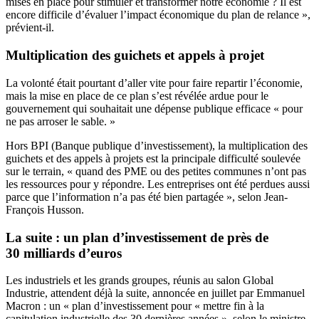
mises en place pour stimuler et transformer notre économie ? Il est
encore difficile d’évaluer l’impact économique du plan de relance »,
prévient-il.
Multiplication des guichets et appels à projet
La volonté était pourtant d’aller vite pour faire repartir l’économie,
mais la mise en place de ce plan s’est révélée ardue pour le
gouvernement qui souhaitait une dépense publique efficace « pour
ne pas arroser le sable. »
Hors BPI (Banque publique d’investissement), la multiplication des
guichets et des appels à projets est la principale difficulté soulevée
sur le terrain, « quand des PME ou des petites communes n’ont pas
les ressources pour y répondre. Les entreprises ont été perdues aussi
parce que l’information n’a pas été bien partagée », selon Jean-
François Husson.
La suite : un plan d’investissement de près de
30 milliards d’euros
Les industriels et les grands groupes, réunis au salon Global
Industrie, attendent déjà la suite, annoncée en juillet par Emmanuel
Macron :
un « plan d’investissement pour « mettre fin à la
capitulation industrielle des 30 dernières années
»
,
selon le ministre