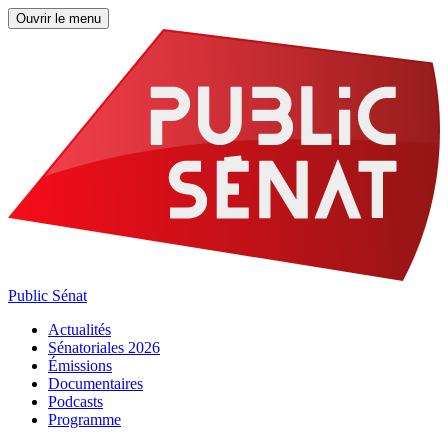
Ouvrir le menu
Public Sénat
Actualités
Sénatoriales 2026
Émissions
Documentaires
Podcasts
Programme