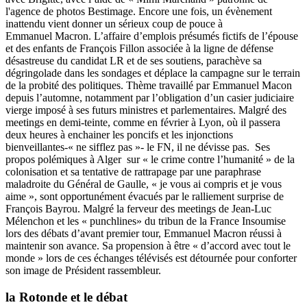
l'agence de photos Bestimage. Encore une fois, un évènement
inattendu vient donner un sérieux coup de pouce à
Emmanuel Macron. L’affaire d’emplois présumés fictifs de l’épouse
et des enfants de François Fillon associée à la ligne de défense
désastreuse du candidat LR et de ses soutiens, parachève sa
dégringolade dans les sondages et déplace la campagne sur le terrain
de la probité des politiques. Thème travaillé par Emmanuel Macon
depuis l’automne, notamment par l’obligation d’un casier judiciaire
vierge imposé à ses futurs ministres et parlementaires. Malgré des
meetings en demi-teinte, comme en février à
Lyon,
où il passera
deux heures à enchainer les poncifs et les injonctions
bienveillantes-« ne sifflez pas »- le FN, il ne dévisse pas. Ses
propos polémiques à Alger sur « le crime contre l’humanité » de la
colonisation et sa tentative de rattrapage par une paraphrase
maladroite du Général de Gaulle, « je vous ai compris et je vous
aime », sont opportunément évacués par le ralliement surprise de
François Bayrou. Malgré la ferveur des meetings de Jean-Luc
Mélenchon et les « punchlines» du tribun de la France Insoumise
lors des débats d’avant premier tour, Emmanuel Macron réussi à
maintenir son avance. Sa propension à être « d’accord avec tout le
monde » lors de ces échanges télévisés est détournée pour conforter
son image de Président rassembleur.
la Rotonde et le débat