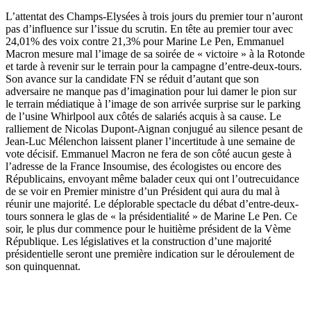
L’attentat des Champs-Elysées à trois jours du premier tour n’auront
pas d’influence sur l’issue du scrutin. En tête au premier tour avec
24,01% des voix contre 21,3% pour Marine Le Pen, Emmanuel
Macron mesure mal l’image de sa soirée de « victoire » à la Rotonde
et tarde à revenir sur le terrain pour la campagne d’entre-deux-tours.
Son avance sur la candidate FN se réduit d’autant que son
adversaire ne manque pas d’imagination pour lui damer le pion sur
le terrain médiatique à l’image de son arrivée surprise sur le parking
de l’usine Whirlpool aux côtés de salariés acquis à sa cause. Le
ralliement de Nicolas Dupont-Aignan conjugué au silence pesant de
Jean-Luc Mélenchon laissent planer l’incertitude à une semaine de
vote décisif. Emmanuel Macron ne fera de son côté aucun geste à
l’adresse de la France Insoumise, des écologistes ou encore des
Républicains, envoyant même balader ceux qui ont l’outrecuidance
de se voir en Premier ministre d’un Président qui aura du mal à
réunir une majorité. Le déplorable spectacle du débat d’entre-deux-
tours sonnera le glas de « la présidentialité » de Marine Le Pen. Ce
soir, le plus dur commence pour le huitième président de la Vème
République. Les législatives et la construction d’une majorité
présidentielle seront une première indication sur le déroulement de
son quinquennat.