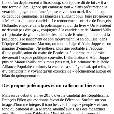
Lors d’un déplacement à Strasbourg, son épouse dit de lui : « il a
une forme d’intelligence qui embrasse tout ». Sans présumer de la
véracité du jugement d’une épouse envers son mari, il semble qu’en
ce début de campagne, les planètes s’alignent pour faire prospérer la
« Marche » du jeune candidat. Le renoncement surprise de François
Hollande, empêtré dans la polémique autour du livre « Un Président
ne devrait pas dire ça », conjuguée à la candidature de Manuel Valls
a la primaire de gauche, lui ôte les habits de Brutus qui lui colle à la
peau depuis le lancement de son mouvement. Si en coulisse, dans
l’équipe d’Emmanuel Macron, on moque l’âge d’Alain Juppé et son
manque d’empathie, l’hypothèse, plus que probable à l’époque,
d’une qualification du maire de Bordeaux à la primaire de droite
dévorerait l’espace politique convoité. L’élimination d’Alain Juppé
puis de Manuel Valls, deux mois plus tard, à la primaire de la Belle
Alliance Populaire conforte, là encore, sa stratégie. Lui, qui refusait
d’y participer n’y voyant qu’un exercice de « déchirement autour du
bilan du quinquennat ».
Des propos polémiques et un ralliement bienvenu
Mais en ce début d’année 2017, c’est le candidat des Républicains,
François Fillon qui est donné favori de l’élection. Surfant sur son
image d’homme intègre, il tranche avec l’image « people » et sans
fond du candidat d’En Marche, abonné aux Unes des magazines
avec Brigitte, avec l’aide de « Mimi Marchand » patronne de