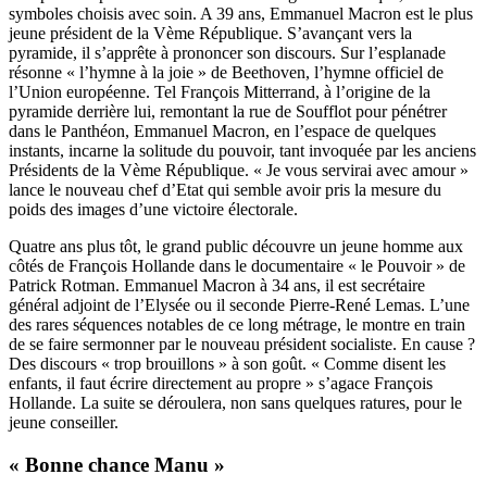
symboles choisis avec soin. A 39 ans, Emmanuel Macron est le plus
jeune président de la Vème République. S’avançant vers la
pyramide, il s’apprête à prononcer son discours. Sur l’esplanade
résonne « l’hymne à la joie » de Beethoven, l’hymne officiel de
l’Union européenne. Tel François Mitterrand, à l’origine de la
pyramide derrière lui, remontant la rue de Soufflot pour pénétrer
dans le Panthéon, Emmanuel Macron, en l’espace de quelques
instants, incarne la solitude du pouvoir, tant invoquée par les anciens
Présidents de la Vème République. « Je vous servirai avec amour »
lance le nouveau chef d’Etat qui semble avoir pris la mesure du
poids des images d’une victoire électorale.
Quatre ans plus tôt, le grand public découvre un jeune homme aux
côtés de François Hollande dans le documentaire « le Pouvoir » de
Patrick Rotman. Emmanuel Macron à 34 ans, il est secrétaire
général adjoint de l’Elysée ou il seconde Pierre-René Lemas. L’une
des rares séquences notables de ce long métrage, le montre en train
de se faire sermonner par le nouveau président socialiste. En cause ?
Des discours « trop brouillons » à son goût. « Comme disent les
enfants, il faut écrire directement au propre » s’agace François
Hollande. La suite se déroulera, non sans quelques ratures, pour le
jeune conseiller.
« Bonne chance Manu »