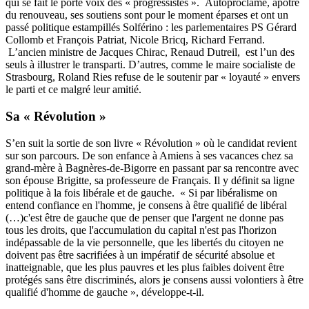
qui se fait le porte voix des « progressistes ». Autoproclamé, apôtre
du renouveau, ses soutiens sont pour le moment éparses et ont un
passé politique estampillés Solférino : les parlementaires PS Gérard
Collomb et François Patriat, Nicole Bricq, Richard Ferrand.
L’ancien ministre de Jacques Chirac, Renaud Dutreil, est l’un des
seuls à illustrer le transparti. D’autres, comme le maire socialiste de
Strasbourg, Roland Ries refuse de le soutenir par
« loyauté
» envers
le parti et ce malgré leur amitié.
Sa « Révolution »
S’en suit la sortie de son
livre « Révolution »
où le candidat revient
sur son parcours. De son enfance à Amiens à ses vacances chez sa
grand-mère à Bagnères-de-Bigorre en passant par sa rencontre avec
son épouse Brigitte, sa professeure de Français. Il y définit sa ligne
politique à la fois libérale et de gauche. « Si par libéralisme on
entend confiance en l'homme, je consens à être qualifié de libéral
(…)c'est être de gauche que de penser que l'argent ne donne pas
tous les droits, que l'accumulation du capital n'est pas l'horizon
indépassable de la vie personnelle, que les libertés du citoyen ne
doivent pas être sacrifiées à un impératif de sécurité absolue et
inatteignable, que les plus pauvres et les plus faibles doivent être
protégés sans être discriminés, alors je consens aussi volontiers à être
qualifié d'homme de gauche », développe-t-il.