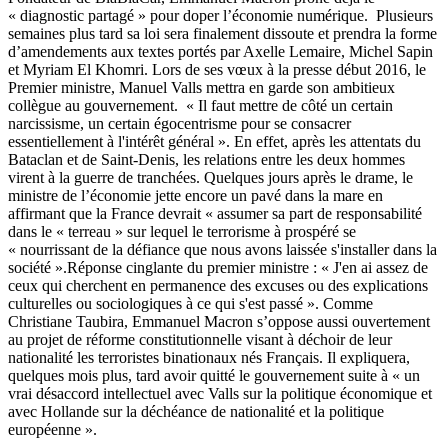
« diagnostic partagé » pour doper l’économie numérique. Plusieurs
semaines plus tard sa loi sera finalement dissoute et prendra la forme
d’amendements aux textes portés par Axelle Lemaire, Michel Sapin
et Myriam El Khomri. Lors de ses vœux à la presse début 2016, le
Premier ministre, Manuel Valls mettra en garde son ambitieux
collègue au gouvernement. « Il faut mettre de côté un certain
narcissisme, un certain égocentrisme pour se consacrer
essentiellement à l'intérêt général ». En effet, après les attentats du
Bataclan et de Saint-Denis, les relations entre les deux hommes
virent à la guerre de tranchées. Quelques jours après le drame, le
ministre de l’économie jette encore un pavé dans la mare en
affirmant que la France devrait « assumer sa part de responsabilité
dans le « terreau » sur lequel le terrorisme à prospéré se
« nourrissant de la défiance que nous avons laissée s'installer dans la
société ».Réponse cinglante du premier ministre : « J'en ai assez de
ceux qui cherchent en permanence des excuses ou des explications
culturelles ou sociologiques à ce qui s'est passé ». Comme
Christiane Taubira, Emmanuel Macron s’oppose aussi ouvertement
au projet de réforme constitutionnelle visant à déchoir de leur
nationalité les terroristes binationaux nés Français. Il expliquera,
quelques mois plus, tard avoir quitté le gouvernement suite à « un
vrai désaccord intellectuel avec Valls sur la politique économique et
avec Hollande sur la déchéance de nationalité et la politique
européenne ».