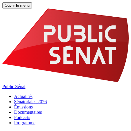
Ouvrir le menu
Public Sénat
Actualités
Sénatoriales 2026
Émissions
Documentaires
Podcasts
Programme