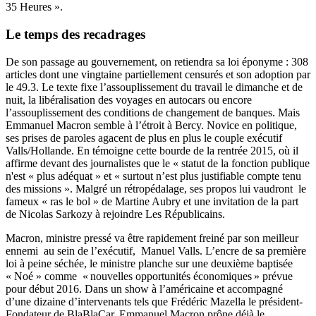
35 Heures ».
Le temps des recadrages
De son passage au gouvernement, on retiendra sa loi éponyme : 308
articles dont une vingtaine partiellement censurés et son adoption par
le 49.3. Le texte fixe l’assouplissement du travail le dimanche et de
nuit, la libéralisation des voyages en autocars ou encore
l’assouplissement des conditions de changement de banques. Mais
Emmanuel Macron semble à l’étroit à Bercy. Novice en politique,
ses prises de paroles agacent de plus en plus le couple exécutif
Valls/Hollande. En témoigne cette bourde de la rentrée 2015, où il
affirme devant des journalistes que le « statut de la fonction publique
n'est « plus adéquat » et « surtout n’est plus justifiable compte tenu
des missions ». Malgré un rétropédalage, ses propos lui vaudront le
fameux « ras le bol » de Martine Aubry et une invitation de la part
de Nicolas Sarkozy à rejoindre Les Républicains.
Macron, ministre pressé va être rapidement freiné par son meilleur
ennemi au sein de l’exécutif, Manuel Valls. L’encre de sa première
loi à peine séchée, le ministre planche sur une deuxième baptisée
« Noé » comme « nouvelles opportunités économiques » prévue
pour début 2016. Dans un show à l’américaine et accompagné
d’une dizaine d’intervenants tels que Frédéric Mazella le président-
Fondateur de BlaBlaCar, Emmanuel Macron prône déjà le