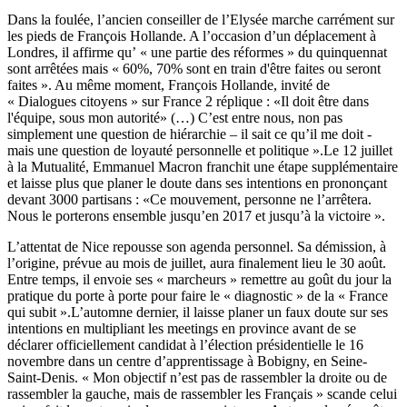
Dans la foulée, l’ancien conseiller de l’Elysée marche carrément sur
les pieds de François Hollande. A l’occasion d’un déplacement à
Londres, il affirme qu’ « une partie des réformes » du quinquennat
sont arrêtées mais « 60%, 70% sont en train d'être faites ou seront
faites ». Au même moment, François Hollande, invité de
« Dialogues citoyens » sur France 2 réplique : «Il doit être dans
l'équipe, sous mon autorité» (…) C’est entre nous, non pas
simplement une question de hiérarchie – il sait ce qu’il me doit -
mais une question de loyauté personnelle et politique ».Le 12 juillet
à la Mutualité, Emmanuel Macron franchit une étape supplémentaire
et laisse plus que planer le doute dans ses intentions en prononçant
devant 3000 partisans : «Ce mouvement, personne ne l’arrêtera.
Nous le porterons ensemble jusqu’en 2017 et jusqu’à la victoire ».
L’attentat de Nice repousse son agenda personnel. Sa démission, à
l’origine, prévue au mois de juillet, aura finalement lieu le 30 août.
Entre temps, il envoie ses « marcheurs » remettre au goût du jour la
pratique du porte à porte pour faire le « diagnostic » de la « France
qui subit ».L’automne dernier, il laisse planer un faux doute sur ses
intentions en multipliant les meetings en province avant de se
déclarer officiellement candidat à l’élection présidentielle le 16
novembre dans un centre d’apprentissage à Bobigny, en Seine-
Saint-Denis. « Mon objectif n’est pas de rassembler la droite ou de
rassembler la gauche, mais de rassembler les Français » scande celui