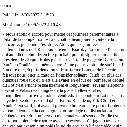
6 min
Publié le
16/09/2022 à 16:28
Mis à jour le
16/09/2022 à 16:48
« Nous étions d’accord pour mettre ces journées parlementaires à
l’abri de la compétition. » Éric Ciotti a beau jouer la carte de la
concorde, personne n’est dupe. Alors que les journées
parlementaires de LR se poursuivent à Biarritz, l’ombre de l’élection
qui aura lieu début décembre prochain pour désigner le prochain
président des Républicains plane sur la Grande plage de Biarritz, où
Aurélien Pradié s’est même autorisé une petite session de surf hier. Il
faut dire que, depuis deux jours, le troisième homme de l’élection
fait tout pour jouer la carte de l’outsider solitaire. Jeudi, en plus des
quelques rouleaux qu’il est allé avaler en début de journée, le député
du Lot s’est affiché ostensiblement et longuement, seul au téléphone
devant le Palais des Congrès de la place Bellevue, et est
tranquillement arrivé à midi ce vendredi. Le député du Lot s’est ainsi
payé le luxe de poser un lapin à Bruno Retailleau, Éric Ciotti et
Annie Genevard, qui avaient prévu de boire un café pour discuter de
la bonne tenue de la campagne. Une stratégie de distanciation
délibérée pour de nombreux parlementaires présents. « Pradié est
dans une volonté de rupture avec un système qu’il juge mauvais »,
analyse par exemple un poids lourd du groupe à l’Assemblée, qui y