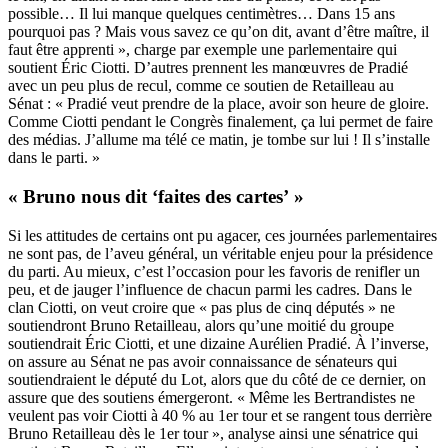
possible… Il lui manque quelques centimètres… Dans 15 ans
pourquoi pas ? Mais vous savez ce qu’on dit, avant d’être maître, il
faut être apprenti », charge par exemple une parlementaire qui
soutient Éric Ciotti. D’autres prennent les manœuvres de Pradié
avec un peu plus de recul, comme ce soutien de Retailleau au
Sénat : « Pradié veut prendre de la place, avoir son heure de gloire.
Comme Ciotti pendant le Congrès finalement, ça lui permet de faire
des médias. J’allume ma télé ce matin, je tombe sur lui ! Il s’installe
dans le parti. »
« Bruno nous dit ‘faites des cartes’ »
Si les attitudes de certains ont pu agacer, ces journées parlementaires
ne sont pas, de l’aveu général, un véritable enjeu pour la présidence
du parti. Au mieux, c’est l’occasion pour les favoris de renifler un
peu, et de jauger l’influence de chacun parmi les cadres. Dans le
clan Ciotti, on veut croire que « pas plus de cinq députés » ne
soutiendront Bruno Retailleau, alors qu’une moitié du groupe
soutiendrait Éric Ciotti, et une dizaine Aurélien Pradié. À l’inverse,
on assure au Sénat ne pas avoir connaissance de sénateurs qui
soutiendraient le député du Lot, alors que du côté de ce dernier, on
assure que des soutiens émergeront. « Même les Bertrandistes ne
veulent pas voir Ciotti à 40 % au 1er tour et se rangent tous derrière
Bruno Retailleau dès le 1er tour », analyse ainsi une sénatrice qui