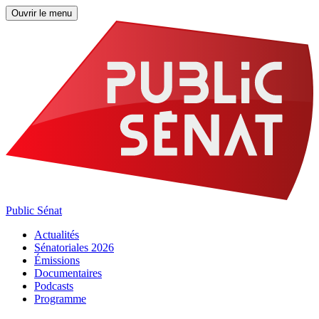
Ouvrir le menu
Public Sénat
Actualités
Sénatoriales 2026
Émissions
Documentaires
Podcasts
Programme