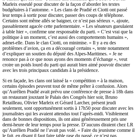
Marleix esseulé pour
discuter de la façon d’aborder les textes
budgétaires à l’automne
. « Les clans de Pradié et Ciotti ont passé
leur temps à sortir pour discuter, passer des coups de téléphone.
Certains sont même allés se baigner, ce n’est pas sérieux », ajoute,
passablement agacée cette parlementaire. « Les sénateurs gueulaient
à table hier », confirme une responsable du parti. « C’est vrai que la
politique à un moment, c’est aussi des comportements humains »,
admet-elle. Dans le clan Ciotti, on minimise. « Il y a eu des
problèmes d’avion, ça en a découragé certains », tente notamment
d’expliquer un soutien du député des Alpes-Maritimes. « Je ne
renonce pas à ce que nous ayons des moments d’échange », veut
croire un poids lourd du parti qui aurait bien aimé pouvoir discuter
avec les trois principaux candidats à la présidence.
Si en façade, les clans ont laissé la « compétition » à la maison,
certains épisodes peuvent tout de même prêter à confusion. Alors
qu’Aurélien Pradié avait prévu une conférence de presse à 18h dans
un restaurant jouxtant le Palais des Congrès hier soir, Bruno
Retailleau, Olivier Marleix et Gérard Larcher, présent jeudi
seulement, sont opportunément sortis à 17h50 pour discuter avec les
journalistes qui les avaient attendus tout l’après-midi. Visiblement
dans de bonnes dispositions, ils ont ainsi généreusement pris une
demi-heure de leur temps pour la presse. D’aucuns diraient chez LR
qu’Aurélien Pradié ne l’avait pas volé. « Faire du jeunisme comme il
le fait, en disant il faut faire table rase du passé, ce n’est pas