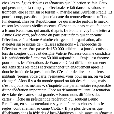
chez les collègues députés et sénateurs que l’élection se fait. Ceux
qui pensent que la campagne électorale se fait dans des salons se
trompent, elle se fait sur le terrain », martèle ainsi Aurélien Pradié. Et
pour le coup, pas sûr que jouer la carte du renouvellement suffise.
Finalement, chez les Républicains, ce qui marche parfois le mieux,
ce sont les bonnes vieilles recettes. C’est en tout cas ce qui fait peur
à Bruno Retailleau, qui aurait, d’après Le Point, envoyé une lettre à
Annie Genevard, présidente du parti par intérim qui chapeaute
l’élection, et à la Haute Autorité chargée de l’organisation, afin
d’alerter sur le risque de « fausses adhésions » à l’approche de
l’élection. Après être passé de 150 000 adhérents à jour de cotisation
lors du congrès qui avait désigné Valérie Pécresse comme candidate
à la présidentielle à environ 50 000 aujourd’hui, l’enjeu est énorme
pour toutes les fédérations de France. « C’est difficile de ramener
des gens dans les fédés et d’enclencher un engouement après la
douche froide de la présidentielle. C’est dur de dire aux anciens
militants ‘prenez votre carte, réengagez-vous pour un an, on va tout
changer’. Alors il y a du monde quand on fait des réunions, mais
c’est toujours les mêmes », s’inquiète une parlementaire responsable
d’une fédération importante. Face au désamour militant, la tentation
de « faire des cartes » est grande. « Bruno nous dit ‘faites des
cartes’», lâche un président de fédération qui soutient Bruno
Retailleau, en sous-entendant essayer de faire les choses dans les
règles, contrairement au camp Ciotti. « Il y a plus de cartes que
d’habitants dans la fédé des Alpes-Maritimes », plaisante un sénateur