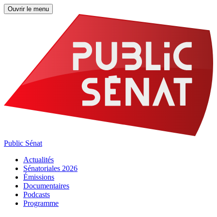
Ouvrir le menu
Public Sénat
Actualités
Sénatoriales 2026
Émissions
Documentaires
Podcasts
Programme