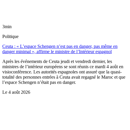
3min
Politique
Ceuta : « L’espace Schengen n’est pas en danger, pas même en
danger minimal », affirme le ministre de l’Intérieur espagnol
Après les événements de Ceuta jeudi et vendredi dernier, les
ministres de l’intérieur européens se sont réunis ce mardi 4 août en
visioconférence. Les autorités espagnoles ont assuré que la quasi-
totalité des personnes entrées à Ceuta avait regagné le Maroc et que
l’espace Schengen n’était pas en danger.
Le
4 août 2026