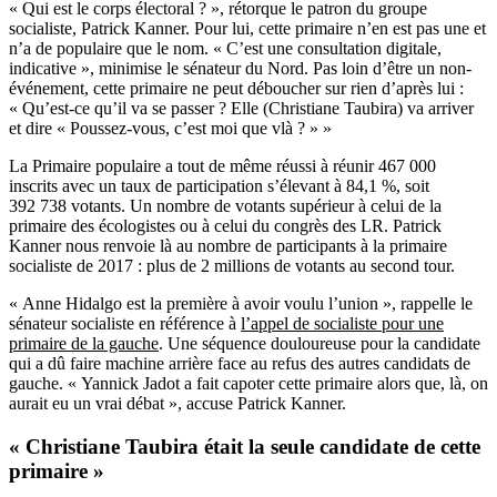
« Qui est le corps électoral ? », rétorque le patron du groupe
socialiste, Patrick Kanner. Pour lui, cette primaire n’en est pas une et
n’a de populaire que le nom. « C’est une consultation digitale,
indicative », minimise le sénateur du Nord. Pas loin d’être un non-
événement, cette primaire ne peut déboucher sur rien d’après lui :
« Qu’est-ce qu’il va se passer ? Elle (Christiane Taubira) va arriver
et dire « Poussez-vous, c’est moi que vlà ? » »
La Primaire populaire a tout de même réussi à réunir 467 000
inscrits avec un taux de participation s’élevant à 84,1 %, soit
392 738 votants. Un nombre de votants supérieur à celui de la
primaire des écologistes ou à celui du congrès des LR. Patrick
Kanner nous renvoie là au nombre de participants à la primaire
socialiste de 2017 : plus de 2 millions de votants au second tour.
« Anne Hidalgo est la première à avoir voulu l’union », rappelle le
sénateur socialiste en référence à
l’appel de socialiste pour une
primaire de la gauche
. Une séquence douloureuse pour la candidate
qui a dû faire machine arrière face au refus des autres candidats de
gauche. « Yannick Jadot a fait capoter cette primaire alors que, là, on
aurait eu un vrai débat », accuse Patrick Kanner.
« Christiane Taubira était la seule candidate de cette
primaire »