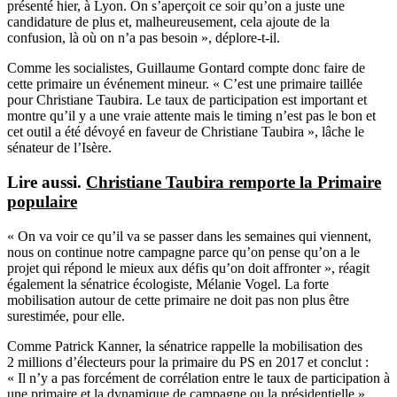
présenté hier, à Lyon. On s’aperçoit ce soir qu’on a juste une
candidature de plus et, malheureusement, cela ajoute de la
confusion, là où on n’a pas besoin », déplore-t-il.
Comme les socialistes, Guillaume Gontard compte donc faire de
cette primaire un événement mineur. « C’est une primaire taillée
pour Christiane Taubira. Le taux de participation est important et
montre qu’il y a une vraie attente mais le timing n’est pas le bon et
cet outil a été dévoyé en faveur de Christiane Taubira », lâche le
sénateur de l’Isère.
Lire aussi.
Christiane Taubira remporte la Primaire
populaire
« On va voir ce qu’il va se passer dans les semaines qui viennent,
nous on continue notre campagne parce qu’on pense qu’on a le
projet qui répond le mieux aux défis qu’on doit affronter », réagit
également la sénatrice écologiste, Mélanie Vogel. La forte
mobilisation autour de cette primaire ne doit pas non plus être
surestimée, pour elle.
Comme Patrick Kanner, la sénatrice rappelle la mobilisation des
2 millions d’électeurs pour la primaire du PS en 2017 et conclut :
« Il n’y a pas forcément de corrélation entre le taux de participation à
une primaire et la dynamique de campagne ou la présidentielle ».