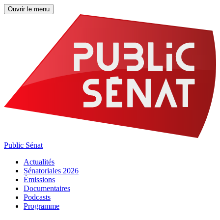
Ouvrir le menu
Public Sénat
Actualités
Sénatoriales 2026
Émissions
Documentaires
Podcasts
Programme