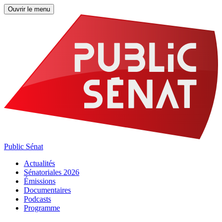
Ouvrir le menu
Public Sénat
Actualités
Sénatoriales 2026
Émissions
Documentaires
Podcasts
Programme