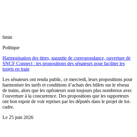
6min
Politique
Harmonisation des titres, garantie de correspondance, ouverture de
SNCF Connect : les propositions des sénateurs pour faciliter les
trajets en train
Les sénateurs ont rendu public, ce mercredi, leurs propositions pour
harmoniser les tarifs et conditions d’achats des billets sur le réseau
de trains, alors que les opérateurs sont toujours plus nombreux avec
l’ouverture à la concurrence. Des propositions que les rapporteurs
ont bon espoir de voir reprises par les députés dans le projet de loi-
cadre.
Le
25 juin 2026