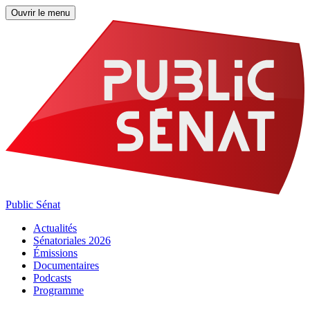
Ouvrir le menu
Public Sénat
Actualités
Sénatoriales 2026
Émissions
Documentaires
Podcasts
Programme