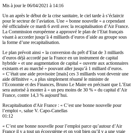
Mis à jour le
06/04/2021 à 14:16
Un an après le début de la crise sanitaire, le ciel tarde à s’éclaircir
pour le secteur de l’aviation. Une « bonne nouvelle » a cependant
été officialisée ce mardi 6 avril avec la recapitalisation d’Air France.
La Commission européenne a approuvé le plan de l’Etat français
visant à accorder jusqu’à 4 milliards d’euros d’aide au groupe sous
la forme d’une recapitalisation.
Le plan prévoit ainsi « la conversion du prêt d’Etat de 3 milliards
d’euros déjà accordé par la France en un instrument de capital
hybride » et une augmentation de capital « ouverte aux actionnaires
existants et au marché » pouvant aller jusqu’à 1 milliard d’euros.
« C’était une aide provisoire [mais] ces 3 milliards vont devenir une
aide définitive », a plus simplement résumé le ministre de
l’Economie et des Finances, Bruno Le Maire en précisant que L’Etat
sera autorisé à monter à « un peu moins de 30 % » du capital d’Air
France, contre 14,3 % aujourd’hui.
Recapitalisation d'Air France : « C’est une bonne nouvelle pour
l’emploi », salue V. Capo-Canellas
01:12
« C’est une bonne nouvelle pour l’emploi parce qu’autour d’Air
France il y a tout un écosystème et on voit bien qu’il y a une vraie