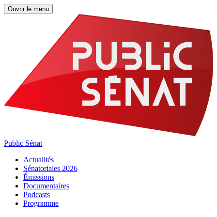
Ouvrir le menu
Public Sénat
Actualités
Sénatoriales 2026
Émissions
Documentaires
Podcasts
Programme