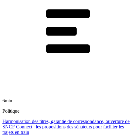
6min
Politique
Harmonisation des titres, garantie de correspondance, ouverture de
SNCF Connect : les propositions des sénateurs pour faciliter les
trajets en train