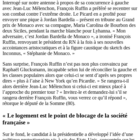
Interrogé sur notre antenne à propos de sa concurrence à gauche
avec Jean-Luc Mélenchon, François Ruffin a préféré se recentrer sur
son combat contre l’extrême droite. Le Picard en a profité pour
envoyer une pique à Jordan Bardella – présent en tribune au Grand
prix de Monaco avec sa compagne, Maria Carolina de Bourbon des
deux Siciles, pendant la marche blanche pour Lyhanna. « Mon
adversaire, c’est Jordan Bardella de Monaco », a ironisé François
Ruffin, renvoyant le président du RN à la fois à ses nouvelles
accointances aristocratiques et à la figure caustique du sketch des
Inconnus, « Stéphanie de Monaco. »
Sans surprise, François Ruffin n’est pas non plus convaincu par
Raphaël Glucksmann, incapable selon lui de réconcilier la gauche et
les classes populaires alors que celui-ci se sent d’après ses propres
dires « plus à l’aise à New York qu’en Picardie. » Se rangera-t-il
alors derrière Jean-Luc Mélenchon si celui-ci est mieux placé à
l’approche du premier tour ? « Invitez-le et demandez-lui s’il se
rangera derrière François Ruffin, vous verrez ce qu’il répond »,
rétorque le député de la Somme (80).
« Le logement est le point de blocage de la société
française »
Sur le fond, le candidat à la présidentielle a développé l’idée d’une
politique protectionniste vis-à-vis des Etats-Unis, concentrée sur les