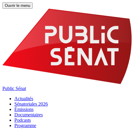
Ouvrir le menu
Public Sénat
Actualités
Sénatoriales 2026
Émissions
Documentaires
Podcasts
Programme