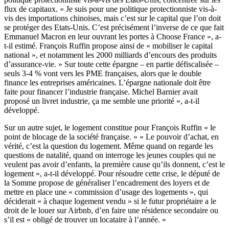
flux de capitaux. « Je suis pour une politique protectionniste vis-à-
vis des importations chinoises, mais c’est sur le capital que l’on doit
se protéger des Etats-Unis. C’est précisément l’inverse de ce que fait
Emmanuel Macron en leur ouvrant les portes à Choose France », a-
t-il estimé. François Ruffin propose ainsi de « mobiliser le capital
national », et notamment les 2000 milliards d’encours des produits
d’assurance-vie. » Sur toute cette épargne – en partie défiscalisée –
seuls 3-4 % vont vers les PME françaises, alors que le double
finance les entreprises américaines. L’épargne nationale doit être
faite pour financer l’industrie française. Michel Barnier avait
proposé un livret industrie, ça me semble une priorité », a-t-il
développé.
Sur un autre sujet, le logement constitue pour François Ruffin « le
point de blocage de la société française. » « Le pouvoir d’achat, en
vérité, c’est la question du logement. Même quand on regarde les
questions de natalité, quand on interroge les jeunes couples qui ne
veulent pas avoir d’enfants, la première cause qu’ils donnent, c’est le
logement », a-t-il développé. Pour résoudre cette crise, le député de
la Somme propose de généraliser l’encadrement des loyers et de
mettre en place une « commission d’usage des logements », qui
déciderait « à chaque logement vendu » si le futur propriétaire a le
droit de le louer sur Airbnb, d’en faire une résidence secondaire ou
s’il est « obligé de trouver un locataire à l’année. »