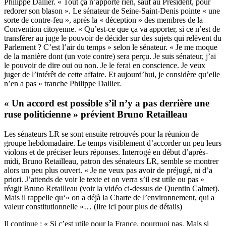
Philippe Dallier. « Tout ça n’apporte rien, sauf au Président, pour
redorer son blason ». Le sénateur de Seine-Saint-Denis pointe « une
sorte de contre-feu », après la « déception » des membres de la
Convention citoyenne. « Qu’est-ce que ça va apporter, si ce n’est de
transférer au juge le pouvoir de décider sur des sujets qui relèvent du
Parlement ? C’est l’air du temps » selon le sénateur. « Je me moque
de la manière dont (un vote contre) sera perçu. Je suis sénateur, j’ai
le pouvoir de dire oui ou non. Je le ferai en conscience. Je veux
juger de l’intérêt de cette affaire. Et aujourd’hui, je considère qu’elle
n’en a pas » tranche Philippe Dallier.
« Un accord est possible s’il n’y a pas derrière une
ruse politicienne » prévient Bruno Retailleau
Les sénateurs LR se sont ensuite retrouvés pour la réunion de
groupe hebdomadaire. Le temps visiblement d’accorder un peu leurs
violons et de préciser leurs réponses. Interrogé en début d’après-
midi, Bruno Retailleau, patron des sénateurs LR, semble se montrer
alors un peu plus ouvert. « Je ne veux pas avoir de préjugé, ni d’a
priori. J’attends de voir le texte et on verra s’il est utile ou pas »
réagit Bruno Retailleau (voir la vidéo ci-dessus de Quentin Calmet).
Mais il rappelle qu‘« on a déjà la Charte de l’environnement, qui a
valeur constitutionnelle »… (
lire ici pour plus de détails
)
Il continue : « Si c’est utile pour la France, pourquoi pas. Mais si