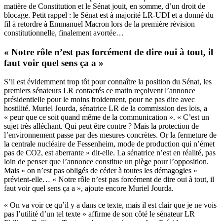
matière de Constitution et le Sénat jouit, en somme, d’un droit de
blocage. Petit rappel : le Sénat est à majorité LR-UDI et a donné du
fil à retordre à Emmanuel Macron lors de la première révision
constitutionnelle,
finalement avortée
…
« Notre rôle n’est pas forcément de dire oui à tout, il
faut voir quel sens ça a »
S’il est évidemment trop tôt pour connaître la position du Sénat, les
premiers sénateurs LR contactés ce matin reçoivent l’annonce
présidentielle pour le moins froidement, pour ne pas dire avec
hostilité. Muriel Jourda, sénatrice LR de la commission des lois, a
« peur que ce soit quand même de la communication ». « C’est un
sujet très alléchant. Qui peut être contre ? Mais la protection de
l’environnement passe par des mesures concrètes. Or la fermeture de
la centrale nucléaire de Fessenheim, mode de production qui n’émet
pas de CO2, est aberrante » dit-elle. La sénatrice n’est en réalité, pas
loin de penser que l’annonce constitue un piège pour l’opposition.
Mais « on n’est pas obligés de céder à toutes les démagogies »
prévient-elle… « Notre rôle n’est pas forcément de dire oui à tout, il
faut voir quel sens ça a », ajoute encore Muriel Jourda.
« On va voir ce qu’il y a dans ce texte, mais il est clair que je ne vois
pas l’utilité d’un tel texte » affirme de son côté le sénateur LR