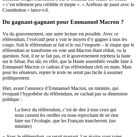
« c’est tellement peu crédible et inepte ». « Arrêtons de jouer avec la
Constitution » lance-t-il.
Du gagnant-gagnant pour Emmanuel Macron ?
Vu du gouvernement, une autre lecture est possible. Avec ce
référendum, l’exécutif peut y voir le moyen d’y gagner à tous les
coups. Soit le référendum se fait et le oui l’emporte – le risque que le
référendum se transforme en vote anti-Macron étant réduit, vu la
question. Soit, il ne se fait pas, et le gouvernement rejettera la faute
sur le Sénat. Pas sûr, en effet, que la Haute assemblée veuille faire à
Emmanuel Macron ce cadeau d’un référendum clefs en main. Mais
pour les sénateurs, rejeter le texte ne serait pas facile à assumer
politiquement.
Hier, avant l’annonce d’Emmanuel Macron, un ministre, qui
évoquait l’hypothèse du référendum, ne cachait pas sa dimension
politique :
La force du référendum, c’est de dire à tous ceux qui
nous cassent les oreilles en nous reprochant de ne rien
faire sur l’écologie, que les Français trancheront. (un
ministre)
« Avec le référendum, ce serait marrant. Les écolos vont voter