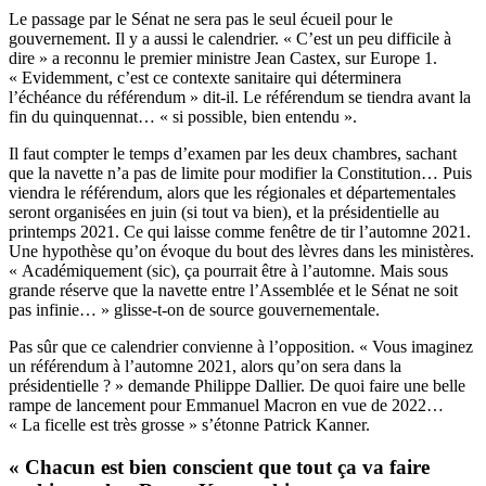
Le passage par le Sénat ne sera pas le seul écueil pour le
gouvernement. Il y a aussi le calendrier. « C’est un peu difficile à
dire » a reconnu le premier ministre Jean Castex, sur Europe 1.
« Evidemment, c’est ce contexte sanitaire qui déterminera
l’échéance du référendum » dit-il. Le référendum se tiendra avant la
fin du quinquennat… « si possible, bien entendu ».
Il faut compter le temps d’examen par les deux chambres, sachant
que la navette n’a pas de limite pour modifier la Constitution… Puis
viendra le référendum, alors que les régionales et départementales
seront organisées en juin (si tout va bien), et la présidentielle au
printemps 2021.
Ce qui laisse comme fenêtre de tir l’automne 2021.
Une hypothèse qu’on évoque du bout des lèvres dans les ministères.
« Académiquement (sic), ça pourrait être à l’automne. Mais sous
grande réserve que la navette entre l’Assemblée et le Sénat ne soit
pas infinie… » glisse-t-on de source gouvernementale.
Pas sûr que ce calendrier convienne à l’opposition. « Vous imaginez
un référendum à l’automne 2021, alors qu’on sera dans la
présidentielle ? » demande Philippe Dallier. De quoi faire une belle
rampe de lancement pour Emmanuel Macron en vue de 2022…
« La ficelle est très grosse » s’étonne Patrick Kanner.
« Chacun est bien conscient que tout ça va faire