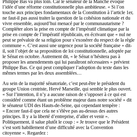
Philippe Bas va plus loin. Car le sénateur de la Manche évoque
l’idée d’une réforme constitutionnelle plus ambitieuse. « Si l’on
touche aux principes fondamentaux de la Constitution à l’article 1er,
ne faut-il pas aussi traiter la question de la cohésion nationale et du
vivre ensemble, aujourd’hui menacé par le communautarisme ?
Compléter alors la prise en compte de l’impératif climatique par la
prise en compte de l’impératif républicain, en écrivant que « nul ne
peut se prévaloir de sa religion pour s’exonérer du respect de la règle
commune ». C’est aussi une urgence pour la société française » dit-
il, soit l’objet de sa proposition de loi constitutionnelle,
adoptée par
le Sénat
en octobre. Autrement dit, « le Sénat n’hésitera pas à
proposer les amendements qui lui paraîtront nécessaires » prévient
Philippe Bas. Ce qui peut compliquer l’adoption du texte dans les
mêmes termes par les deux assemblées…
Au sein de la majorité sénatoriale, c’est peut-être le président du
groupe Union centriste, Hervé Marseille, qui semble le plus ouvert.
« Sur l’intention, il n’y a aucune raison de s’opposer à ce qui est
considéré comme étant un problème majeur dans notre société » dit
le sénateur UDI des Hauts-de-Seine, qui cependant tempère :
« Encore faut-il que cela ne s’élève pas au-dessus des autres
principes. Il y a la liberté d’entreprise, d’aller et venir ».
Politiquement, il salue plutôt le coup : « Je trouve que le Président
s’est sorti habillement d’une difficulté avec la Convention
citoyenne ». Regardez :