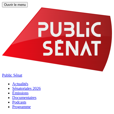
Ouvrir le menu
Public Sénat
Actualités
Sénatoriales 2026
Émissions
Documentaires
Podcasts
Programme