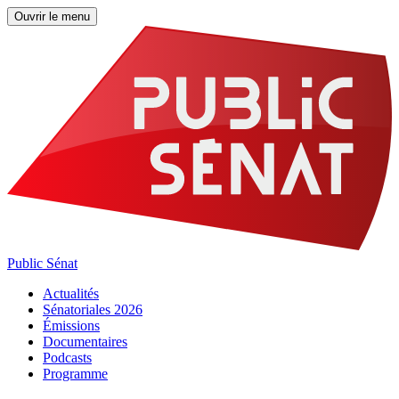
Ouvrir le menu
Public Sénat
Actualités
Sénatoriales 2026
Émissions
Documentaires
Podcasts
Programme