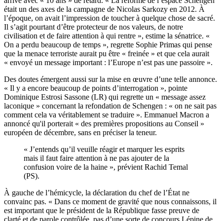
arrive avec « 10 ans » de retard. « La réforme de l’espace Schengen
était un des axes de la campagne de Nicolas Sarkozy en 2012. À
l’époque, on avait l’impression de toucher à quelque chose de sacré.
Il s’agit pourtant d’être protecteur de nos valeurs, de notre
civilisation et de faire attention à qui rentre », estime la sénatrice. «
On a perdu beaucoup de temps », regrette Sophie Primas qui pense
que la menace terroriste aurait pu être « freinée » et que cela aurait
« envoyé un message important : l’Europe n’est pas une passoire ».
Des doutes émergent aussi sur la mise en œuvre d’une telle annonce.
« Il y a encore beaucoup de points d’interrogation », pointe
Dominique Estrosi Sassone (LR) qui regrette un « message assez
laconique » concernant la refondation de Schengen : « on ne sait pas
comment cela va véritablement se traduire ». Emmanuel Macron a
annoncé qu'il porterait « des premières propositions au Conseil »
européen de décembre, sans en préciser la teneur.
« J’entends qu’il veuille réagir et marquer les esprits
mais il faut faire attention à ne pas ajouter de la
confusion voire de la haine », prévient Rachid Temal
(PS).
À gauche de l’hémicycle, la déclaration du chef de l’État ne
convainc pas. « Dans ce moment de gravité que nous connaissons, il
est important que le président de la République fasse preuve de
clarté et de parole contrôlée, pas d’une sorte de concours Lépine de