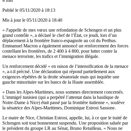
4 min
Publié le
05/11/2020 à 18:13
Mis à jour le
05/11/2020 à 18:40
« J'appelle de mes vœux une refondation de Schengen et un plus
grand contrôle », a déclaré le chef de l’État, ce jeudi, lors d’un
déplacement à la frontière franco-espagnole au col du Perthus.
Emmanuel Macron a également annoncé un renforcement des forces
contrôlant les frontières, de 2 400 à 4 800, pour lutter contre la
menace terroriste, les trafics et l’immigration illégale.
Un renforcement décidé « en raison de l’intensification de la menace
», a-t-il précisé. Une déclaration qui répond partiellement aux
exigences répétées de la droite sénatoriale mais qui inquiète une
gauche minoritaire sur les bancs de la Haute assemblée.
« Dans les Alpes-Maritimes, nous sommes directement concernés.
L’immigré tunisien (qui a perpétré l’attentat dans la basilique de
Notre-Dame à Nice) était passé par la frontière italienne », soulève
la sénatrice des Alpes-Maritimes, Dominique Estrosi Sassone.
Le maire de Nice, Christian Estrosi, appelle, lui, à ce que le traité de
Schengen soit tout bonnement suspendu. Une proposition saluée par
le président du groupe LR au Sénat, Bruno Retailleau. « Nous ne