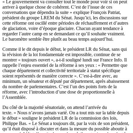
« Le gouvernement va consulter tout le monde pour voir si on peut
arriver à quelque chose de cohérent. C’est de l’issue de ces
conversations que dépendra la suite » explique François Patriat,
président du groupe LREM du Sénat. Jusqu’ici, les discussions sur
cette réforme ont oscillé entre périodes de réchauffement et d’autres
de glaciation, voire d’époque glaciaire. Chacun ayant tendance à
regarder l’autre camp en se demandant ce qu’il souhaite vraiment.
Le baromètre semble être plutôt au beau temps aujourd’hui.
Comme il le dit depuis le début, le président LR du Sénat, sans qui
la révision de la loi fondamentale est impossible, continue de se
montrer « toujours ouvert », a-t-il souligné lundi sur France Info. Il
rappelle l’enjeu essentiel de la réforme à ses yeux : « Permettre que
chaque département et collectivité territoriale à statut spécifique
soient représentés de manière correcte ». C’est-à-dire avec, au
minimum, un sénateur et député par département, après abaissement
du nombre de parlementaires. C’est l’un des points forts de la
réforme, avec l’introduction d’une dose de proportionnelle à
l’Assemblée.
Du côté de la majorité sénatoriale, on attend l’arrivée du
texte. « Nous n’avons jamais varié. On a tout mis sur la table depuis
le début » souligne le président LR de la commission des lois,
Philippe Bas. « Le Sénat a toujours dit, par la voix de son président,
qu’il était disposé à discuter et dans la mesure du possible aboutir à