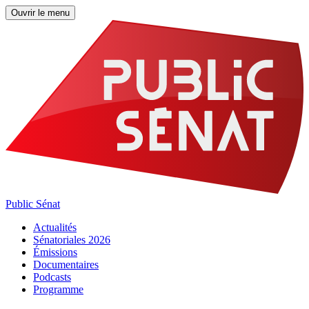
Ouvrir le menu
Public Sénat
Actualités
Sénatoriales 2026
Émissions
Documentaires
Podcasts
Programme