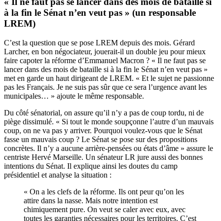
« Il ne faut pas se lancer dans des mois de bataille si
à la fin le Sénat n’en veut pas » (un responsable
LREM)
C’est la question que se pose LREM depuis des mois. Gérard
Larcher, en bon négociateur, jouerait-il un double jeu pour mieux
faire capoter la réforme d’Emmanuel Macron ? « Il ne faut pas se
lancer dans des mois de bataille si à la fin le Sénat n’en veut pas »
met en garde un haut dirigeant de LREM. « Et le sujet ne passionne
pas les Français. Je ne suis pas sûr que ce sera l’urgence avant les
municipales… » ajoute le même responsable.
Du côté sénatorial, on assure qu’il n’y a pas de coup tordu, ni de
piège dissimulé. « Si tout le monde soupçonne l’autre d’un mauvais
coup, on ne va pas y arriver. Pourquoi voulez-vous que le Sénat
fasse un mauvais coup ? Le Sénat se pose sur des propositions
concrètes. Il n’y a aucune arrière-pensées ou états d’âme » assure le
centriste Hervé Marseille. Un sénateur LR jure aussi des bonnes
intentions du Sénat. Il explique ainsi les doutes du camp
présidentiel et analyse la situation :
« On a les clefs de la réforme. Ils ont peur qu’on les
attire dans la nasse. Mais notre intention est
chimiquement pure. On veut se caler avec eux, avec
toutes les garanties nécessaires pour les territoires. C’est