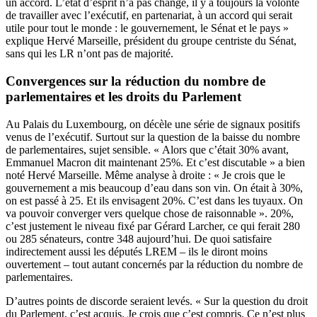
un accord. L’état d’esprit n’a pas changé, il y a toujours la volonté
de travailler avec l’exécutif, en partenariat, à un accord qui serait
utile pour tout le monde : le gouvernement, le Sénat et le pays »
explique Hervé Marseille, président du groupe centriste du Sénat,
sans qui les LR n’ont pas de majorité.
Convergences sur la réduction du nombre de
parlementaires et les droits du Parlement
Au Palais du Luxembourg, on décèle une série de signaux positifs
venus de l’exécutif. Surtout sur la question de la baisse du nombre
de parlementaires, sujet sensible. « Alors que c’était 30% avant,
Emmanuel Macron dit maintenant 25%. Et c’est discutable » a bien
noté Hervé Marseille. Même analyse à droite : « Je crois que le
gouvernement a mis beaucoup d’eau dans son vin. On était à 30%,
on est passé à 25. Et ils envisagent 20%. C’est dans les tuyaux. On
va pouvoir converger vers quelque chose de raisonnable ». 20%,
c’est justement le niveau fixé par Gérard Larcher, ce qui ferait 280
ou 285 sénateurs, contre 348 aujourd’hui. De quoi satisfaire
indirectement aussi les députés LREM – ils le diront moins
ouvertement – tout autant concernés par la réduction du nombre de
parlementaires.
D’autres points de discorde seraient levés. « Sur la question du droit
du Parlement, c’est acquis. Je crois que c’est compris. Ce n’est plus