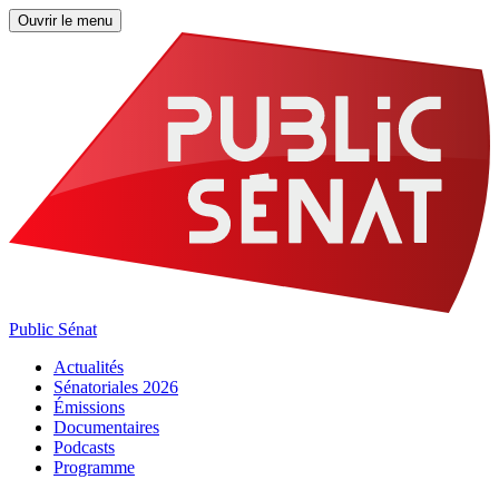
Ouvrir le menu
Public Sénat
Actualités
Sénatoriales 2026
Émissions
Documentaires
Podcasts
Programme