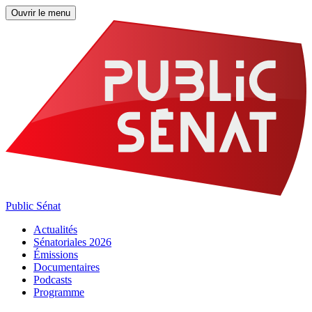
Ouvrir le menu
Public Sénat
Actualités
Sénatoriales 2026
Émissions
Documentaires
Podcasts
Programme