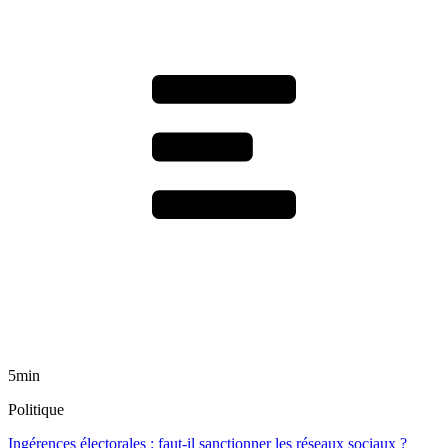
5min
Politique
Ingérences électorales : faut-il sanctionner les réseaux sociaux ?