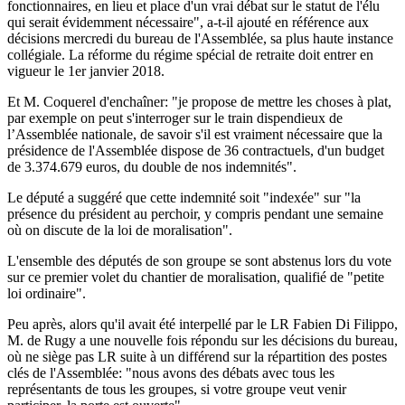
fonctionnaires, en lieu et place d'un vrai débat sur le statut de l'élu
qui serait évidemment nécessaire", a-t-il ajouté en référence aux
décisions mercredi du bureau de l'Assemblée, sa plus haute instance
collégiale. La réforme du régime spécial de retraite doit entrer en
vigueur le 1er janvier 2018.
Et M. Coquerel d'enchaîner: "je propose de mettre les choses à plat,
par exemple on peut s'interroger sur le train dispendieux de
l’Assemblée nationale, de savoir s'il est vraiment nécessaire que la
présidence de l'Assemblée dispose de 36 contractuels, d'un budget
de 3.374.679 euros, du double de nos indemnités".
Le député a suggéré que cette indemnité soit "indexée" sur "la
présence du président au perchoir, y compris pendant une semaine
où on discute de la loi de moralisation".
L'ensemble des députés de son groupe se sont abstenus lors du vote
sur ce premier volet du chantier de moralisation, qualifié de "petite
loi ordinaire".
Peu après, alors qu'il avait été interpellé par le LR Fabien Di Filippo,
M. de Rugy a une nouvelle fois répondu sur les décisions du bureau,
où ne siège pas LR suite à un différend sur la répartition des postes
clés de l'Assemblée: "nous avons des débats avec tous les
représentants de tous les groupes, si votre groupe veut venir