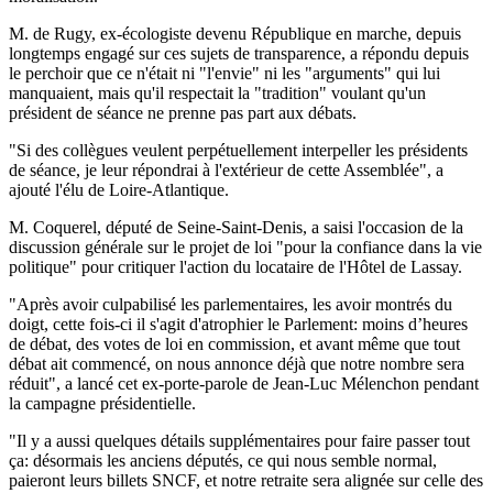
M. de Rugy, ex-écologiste devenu République en marche, depuis
longtemps engagé sur ces sujets de transparence, a répondu depuis
le perchoir que ce n'était ni "l'envie" ni les "arguments" qui lui
manquaient, mais qu'il respectait la "tradition" voulant qu'un
président de séance ne prenne pas part aux débats.
"Si des collègues veulent perpétuellement interpeller les présidents
de séance, je leur répondrai à l'extérieur de cette Assemblée", a
ajouté l'élu de Loire-Atlantique.
M. Coquerel, député de Seine-Saint-Denis, a saisi l'occasion de la
discussion générale sur le projet de loi "pour la confiance dans la vie
politique" pour critiquer l'action du locataire de l'Hôtel de Lassay.
"Après avoir culpabilisé les parlementaires, les avoir montrés du
doigt, cette fois-ci il s'agit d'atrophier le Parlement: moins d’heures
de débat, des votes de loi en commission, et avant même que tout
débat ait commencé, on nous annonce déjà que notre nombre sera
réduit", a lancé cet ex-porte-parole de Jean-Luc Mélenchon pendant
la campagne présidentielle.
"Il y a aussi quelques détails supplémentaires pour faire passer tout
ça: désormais les anciens députés, ce qui nous semble normal,
paieront leurs billets SNCF, et notre retraite sera alignée sur celle des