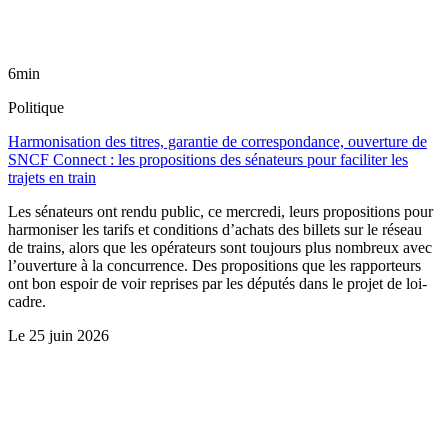
6min
Politique
Harmonisation des titres, garantie de correspondance, ouverture de
SNCF Connect : les propositions des sénateurs pour faciliter les
trajets en train
Les sénateurs ont rendu public, ce mercredi, leurs propositions pour
harmoniser les tarifs et conditions d’achats des billets sur le réseau
de trains, alors que les opérateurs sont toujours plus nombreux avec
l’ouverture à la concurrence. Des propositions que les rapporteurs
ont bon espoir de voir reprises par les députés dans le projet de loi-
cadre.
Le
25 juin 2026