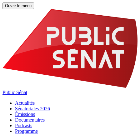
Ouvrir le menu
Public Sénat
Actualités
Sénatoriales 2026
Émissions
Documentaires
Podcasts
Programme