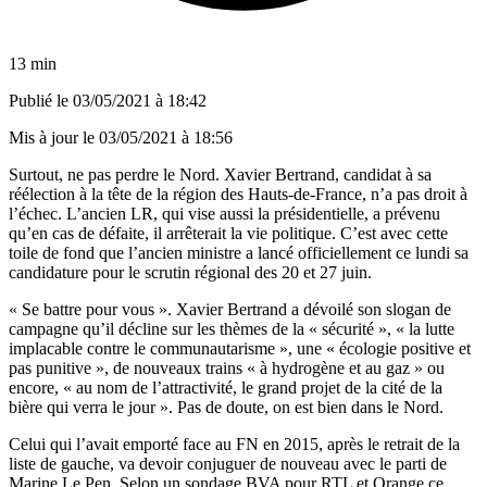
13 min
Publié le
03/05/2021 à 18:42
Mis à jour le
03/05/2021 à 18:56
Surtout, ne pas perdre le Nord. Xavier Bertrand, candidat à sa
réélection à la tête de la région des Hauts-de-France, n’a pas droit à
l’échec. L’ancien LR, qui vise aussi la présidentielle, a prévenu
qu’en cas de défaite, il arrêterait la vie politique. C’est avec cette
toile de fond que l’ancien ministre a lancé officiellement ce lundi sa
candidature pour le scrutin régional des 20 et 27 juin.
« Se battre pour vous ». Xavier Bertrand a dévoilé son slogan de
campagne qu’il décline sur les thèmes de la « sécurité », « la lutte
implacable contre le communautarisme », une « écologie positive et
pas punitive », de nouveaux trains « à hydrogène et au gaz » ou
encore, « au nom de l’attractivité, le grand projet de la cité de la
bière qui verra le jour ». Pas de doute, on est bien dans le Nord.
Celui qui l’avait emporté face au FN en 2015, après le retrait de la
liste de gauche, va devoir conjuguer de nouveau avec le parti de
Marine Le Pen. Selon un sondage BVA pour RTL et Orange ce