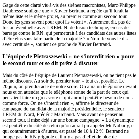
Gage de cette clarté vis-à-vis des sirènes macronistes, Marc-Philippe
Daubresse souligne que « Xavier Bertrand a répété qu’il ferait la
même liste et le même projet, au premier comme au second tour.
Donc les gens savent pour quoi ils votent ». Autrement dit, pas de
fusion éventuelle avec LREM. Ni de fusion technique, en cas de
barrage contre le RN, qui permettrait à des candidats des autres listes
d’être élus sans faire partie de la majorité ? « Non. Je vous le dis
avec certitude », soutient ce proche de Xavier Bertrand.
L’équipe de Pietraszewski « ne s’interdit rien » pour
le second tour et se dit prête à discuter
Mais du côté de l’équipe de Laurent Pietraszewski, on ne tient pas le
même discours. Au soir du premier tour, « tout est possible. Le
20 juin, on prendra acte de notre score. On aura un téléphone devant
nous et on attendra que le téléphone sonne de la part de ceux qui
pensaient faire un gros score et qui auront peut-être besoin de nous
comme force. On ne s’interdit rien », affirme le directeur de
campagne du candidat de la majorité présidentielle, le sénateur
LREM du Nord, Frédéric Marchand. Mais avant de penser au
second tour, il mise déjà sur une bonne campagne. « La dynamique
est peut-être du côté de celui qu’on aurait pu appeler Mr Nobody, et
qui contrairement à d’autres, est passé de 10 à 12 %. Bertrand ne
bouge pas, le RN grignote et il n’y a pas d’effet de bloc de