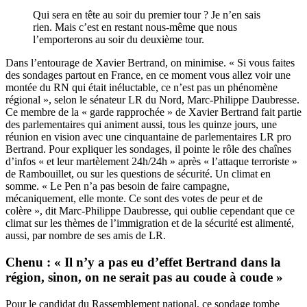
Qui sera en tête au soir du premier tour ? Je n’en sais
rien. Mais c’est en restant nous-même que nous
l’emporterons au soir du deuxième tour.
Dans l’entourage de Xavier Bertrand, on minimise. « Si vous faites
des sondages partout en France, en ce moment vous allez voir une
montée du RN qui était inéluctable, ce n’est pas un phénomène
régional », selon le sénateur LR du Nord, Marc-Philippe Daubresse.
Ce membre de la « garde rapprochée » de Xavier Bertrand fait partie
des parlementaires qui animent aussi, tous les quinze jours, une
réunion en vision avec une cinquantaine de parlementaires LR pro
Bertrand. Pour expliquer les sondages, il pointe le rôle des chaînes
d’infos « et leur martèlement 24h/24h » après « l’attaque terroriste »
de Rambouillet, ou sur les questions de sécurité. Un climat en
somme. « Le Pen n’a pas besoin de faire campagne,
mécaniquement, elle monte. Ce sont des votes de peur et de
colère », dit Marc-Philippe Daubresse, qui oublie cependant que ce
climat sur les thèmes de l’immigration et de la sécurité est alimenté,
aussi, par nombre de ses amis de LR.
Chenu : « Il n’y a pas eu d’effet Bertrand dans la
région, sinon, on ne serait pas au coude à coude »
Pour le candidat du Rassemblement national, ce sondage tombe