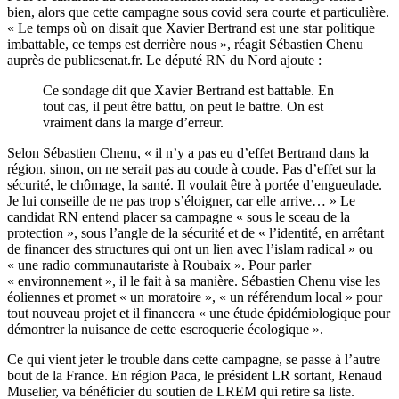
bien, alors que cette campagne sous covid sera courte et particulière.
« Le temps où on disait que Xavier Bertrand est une star politique
imbattable, ce temps est derrière nous », réagit Sébastien Chenu
auprès de publicsenat.fr. Le député RN du Nord ajoute :
Ce sondage dit que Xavier Bertrand est battable. En
tout cas, il peut être battu, on peut le battre. On est
vraiment dans la marge d’erreur.
Selon Sébastien Chenu, « il n’y a pas eu d’effet Bertrand dans la
région, sinon, on ne serait pas au coude à coude. Pas d’effet sur la
sécurité, le chômage, la santé. Il voulait être à portée d’engueulade.
Je lui conseille de ne pas trop s’éloigner, car elle arrive… » Le
candidat RN entend placer sa campagne « sous le sceau de la
protection », sous l’angle de la sécurité et de « l’identité, en arrêtant
de financer des structures qui ont un lien avec l’islam radical » ou
« une radio communautariste à Roubaix ». Pour parler
« environnement », il le fait à sa manière. Sébastien Chenu vise les
éoliennes et promet « un moratoire », « un référendum local » pour
tout nouveau projet et il financera « une étude épidémiologique pour
démontrer la nuisance de cette escroquerie écologique ».
Ce qui vient jeter le trouble dans cette campagne, se passe à l’autre
bout de la France. En région Paca, le président LR sortant, Renaud
Muselier, va
bénéficier du soutien de LREM
qui retire sa liste.