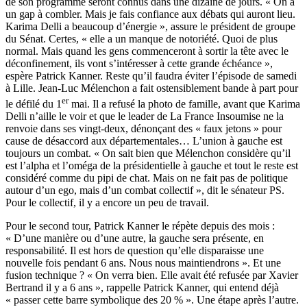
de son programme seront connus dans une dizaine de jours. « On a
un gap à combler. Mais je fais confiance aux débats qui auront lieu.
Karima Delli a beaucoup d’énergie », assure le président de groupe
du Sénat. Certes, « elle a un manque de notoriété. Quoi de plus
normal. Mais quand les gens commenceront à sortir la tête avec le
déconfinement, ils vont s’intéresser à cette grande échéance »,
espère Patrick Kanner. Reste qu’il faudra éviter l’épisode de samedi
à Lille. Jean-Luc Mélenchon a fait ostensiblement bande à part pour
er
le défilé du 1
mai. Il a refusé la photo de famille, avant que Karima
Delli n’aille le voir et que le leader de La France Insoumise ne la
renvoie dans ses vingt-deux, dénonçant des « faux jetons » pour
cause de désaccord aux départementales… L’union à gauche est
toujours un combat. « On sait bien que Mélenchon considère qu’il
est l’alpha et l’oméga de la présidentielle à gauche et tout le reste est
considéré comme du pipi de chat. Mais on ne fait pas de politique
autour d’un ego, mais d’un combat collectif », dit le sénateur PS.
Pour le collectif, il y a encore un peu de travail.
Pour le second tour, Patrick Kanner le répète depuis des mois :
« D’une manière ou d’une autre, la gauche sera présente, en
responsabilité. Il est hors de question qu’elle disparaisse une
nouvelle fois pendant 6 ans. Nous nous maintiendrons ». Et une
fusion technique ? « On verra bien. Elle avait été refusée par Xavier
Bertrand il y a 6 ans », rappelle Patrick Kanner, qui entend déjà
« passer cette barre symbolique des 20 % ». Une étape après l’autre.