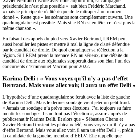
Xavier Bertrand discute avec nous aujourd’hui, sa campagne
présidentielle n’est plus possible », sait bien Frédéric Marchand,
« mais le principe de réalité risque de le rattraper à un moment
donné ». Reste que « les scénarios sont complètement ouverts. Une
quadrangulaire est possible. Mais si le RN est en tête, ce n’est plus la
même chanson ».
En faisant des appels du pied vers Xavier Bertrand, LREM peut
aussi brouiller les pistes et mettre à mal la ligne de clarté défendue
par le candidat de droite. De quoi compliquer sa réélection à la
région. Si LREM prend la menace RN au sérieux, une défaite du
candidat de droite aux régionales stopperait dans son élan l’un des
concurrents d’Emmanuel Macron pour 2022.
Karima Delli : « Vous voyez qu’il n’y a pas d’effet
Bertrand. Mais vous allez voir, il aura un effet Delli »
L’hypothèse d’une quadrangulaire se ferait avec la liste de gauche
de Karima Delli. Mais le dernier sondage vient jeter un petit froid.
« Jamais un sondage n’a prévu mes élections. J’ai toujours su faire
mentir les sondages. Ils ne font pas l’élection », assure auprès de
publicsenat.fr Karima Delli. Et alors que « Sébastien Chenu et
Xavier Bertrand trustent les plateaux télé, vous voyez qu’il n’y a pas
d’effet Bertrand. Mais vous allez voir, il aura un effet Delli », prédit
la candidate de la gauche, membre d’EELV. Elle rappelle que