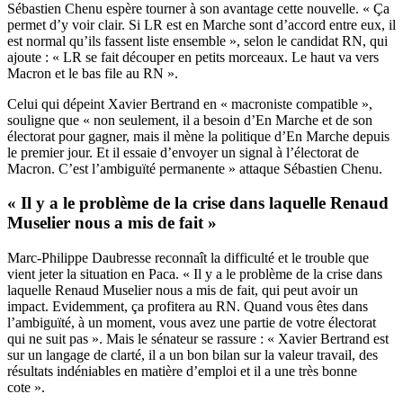
Sébastien Chenu espère tourner à son avantage cette nouvelle. « Ça
permet d’y voir clair. Si LR est en Marche sont d’accord entre eux, il
est normal qu’ils fassent liste ensemble », selon le candidat RN, qui
ajoute : « LR se fait découper en petits morceaux. Le haut va vers
Macron et le bas file au RN ».
Celui qui dépeint Xavier Bertrand en « macroniste compatible »,
souligne que « non seulement, il a besoin d’En Marche et de son
électorat pour gagner, mais il mène la politique d’En Marche depuis
le premier jour. Et il essaie d’envoyer un signal à l’électorat de
Macron. C’est l’ambiguïté permanente » attaque Sébastien Chenu.
« Il y a le problème de la crise dans laquelle Renaud
Muselier nous a mis de fait »
Marc-Philippe Daubresse reconnaît la difficulté et le trouble que
vient jeter la situation en Paca. « Il y a le problème de la crise dans
laquelle Renaud Muselier nous a mis de fait, qui peut avoir un
impact. Evidemment, ça profitera au RN. Quand vous êtes dans
l’ambiguïté, à un moment, vous avez une partie de votre électorat
qui ne suit pas ». Mais le sénateur se rassure : « Xavier Bertrand est
sur un langage de clarté, il a un bon bilan sur la valeur travail, des
résultats indéniables en matière d’emploi et il a une très bonne
cote ».