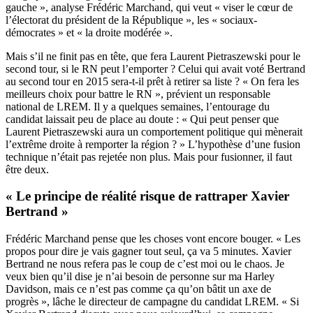
gauche », analyse Frédéric Marchand, qui veut « viser le cœur de
l’électorat du président de la République », les « sociaux-
démocrates » et « la droite modérée ».
Mais s’il ne finit pas en tête, que fera Laurent Pietraszewski pour le
second tour, si le RN peut l’emporter ? Celui qui avait voté Bertrand
au second tour en 2015 sera-t-il prêt à retirer sa liste ? « On fera les
meilleurs choix pour battre le RN », prévient un responsable
national de LREM. Il y a quelques semaines, l’entourage du
candidat laissait peu de place au doute : « Qui peut penser que
Laurent Pietraszewski aura un comportement politique qui mènerait
l’extrême droite à remporter la région ? » L’hypothèse d’une fusion
technique n’était pas rejetée non plus. Mais pour fusionner, il faut
être deux.
« Le principe de réalité risque de rattraper Xavier
Bertrand »
Frédéric Marchand pense que les choses vont encore bouger. « Les
propos pour dire je vais gagner tout seul, ça va 5 minutes. Xavier
Bertrand ne nous refera pas le coup de c’est moi ou le chaos. Je
veux bien qu’il dise je n’ai besoin de personne sur ma Harley
Davidson, mais ce n’est pas comme ça qu’on bâtit un axe de
progrès », lâche le directeur de campagne du candidat LREM. « Si