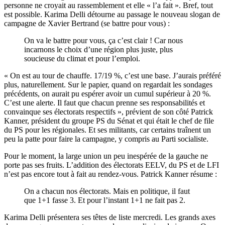
personne ne croyait au rassemblement et elle « l’a fait ». Bref, tout
est possible. Karima Delli détourne au passage le nouveau slogan de
campagne de Xavier Bertrand (se battre pour vous) :
On va le battre pour vous, ça c’est clair ! Car nous
incarnons le choix d’une région plus juste, plus
soucieuse du climat et pour l’emploi.
« On est au tour de chauffe. 17/19 %, c’est une base. J’aurais préféré
plus, naturellement. Sur le papier, quand on regardait les sondages
précédents, on aurait pu espérer avoir un cumul supérieur à 20 %.
C’est une alerte. Il faut que chacun prenne ses responsabilités et
convainque ses électorats respectifs », prévient de son côté Patrick
Kanner, président du groupe PS du Sénat et qui était le chef de file
du PS pour les régionales. Et ses militants, car certains traînent un
peu la patte pour faire la campagne, y compris au Parti socialiste.
Pour le moment, la large union un peu inespérée de la gauche ne
porte pas ses fruits. L’addition des électorats EELV, du PS et de LFI
n’est pas encore tout à fait au rendez-vous. Patrick Kanner résume :
On a chacun nos électorats. Mais en politique, il faut
que 1+1 fasse 3. Et pour l’instant 1+1 ne fait pas 2.
Karima Delli présentera ses têtes de liste mercredi. Les grands axes