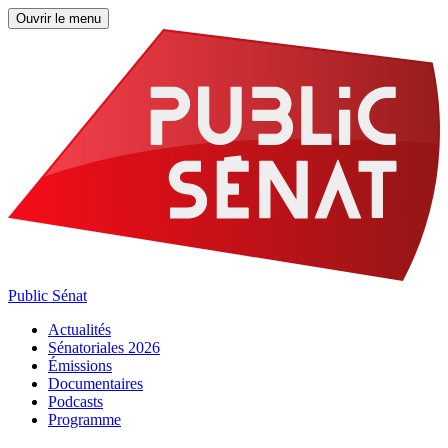
Ouvrir le menu
Public Sénat
Actualités
Sénatoriales 2026
Émissions
Documentaires
Podcasts
Programme