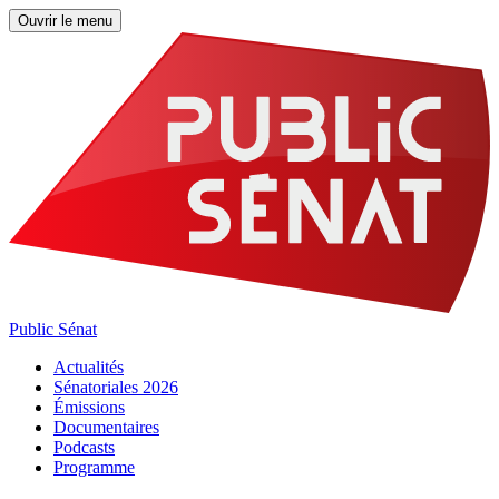
Ouvrir le menu
Public Sénat
Actualités
Sénatoriales 2026
Émissions
Documentaires
Podcasts
Programme