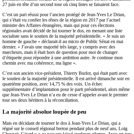
27 juin en tête d’un second tour où cinq listes se faisaient face.
C’est un pari réussi pour l’ancien protégé de Jean-Yves Le Drian,
qui s’était vu confier les rênes de la région en 2017 par l’actuel
ministre des Affaires étrangères, mais qui pour ces élections
régionales avait décidé de lui tourner le dos, en menant une liste
socialiste sans le soutien de la majorité présidentielle. « Je suis un
homme de gauche »
déclarait-il au micro
de Public Sénat en mai
dernier. « J’avais une majorité très large, y compris avec des
marcheurs, mais il était hors de question pour moi de changer
d’étiquette pour répondre à une ambition autre. Je continue mon
chemin avec ma cohérence, ma ligne ».
C’est son ancien vice-président, Thierry Burlot, qui était parti avec
le soutien de la majorité présidentielle. Il est arrivé dimanche soir en
quatrième position, avec 14,75 % des voix. Un échec
supplémentaire d’implantation pour le parti présidentiel, alors même
que Jean-Yves Le Drian n’a eu de cesse d’appeler avant le premier
tour ses deux héritiers à la réconciliation.
La majorité absolue loupée de peu
Mais en décidant de tourner le dos à Jean-Yves Le Drian, qui a
régné sur le conseil régional breton pendant plus de neuf ans, Loïg
Chesnais-Girard y a au passage laissé quelques plumes. Avec un peu