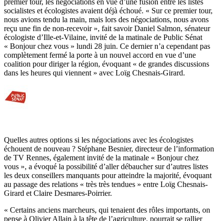
premier tour, les négociations en vue d’une fusion entre les listes
socialistes et écologistes avaient déjà échoué. « Sur ce premier tour,
nous avions tendu la main, mais lors des négociations, nous avons
reçu une fin de non-recevoir », fait savoir Daniel Salmon, sénateur
écologiste d’Ille-et-Vilaine, invité de la matinale de Public Sénat
« Bonjour chez vous » lundi 28 juin. Ce dernier n’a cependant pas
complètement fermé la porte à un nouvel accord en vue d’une
coalition pour diriger la région, évoquant « de grandes discussions
dans les heures qui viennent » avec Loïg Chesnais-Girard.
Quelles autres options si les négociations avec les écologistes
échouent de nouveau ? Stéphane Besnier, directeur de l’information
de TV Rennes, également invité de la matinale « Bonjour chez
vous », a évoqué la possibilité d’aller débaucher sur d’autres listes
les deux conseillers manquants pour atteindre la majorité, évoquant
au passage des relations « très très tendues » entre Loïg Chesnais-
Girard et Claire Desmares-Poirrier.
« Certains anciens marcheurs, qui tenaient des rôles importants, on
pense à Olivier Allain à la tête de l’agriculture, pourrait se rallier