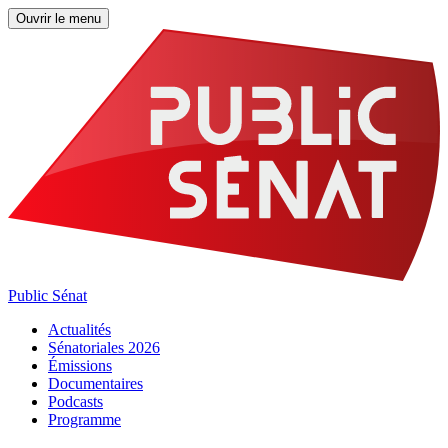
Ouvrir le menu
Public Sénat
Actualités
Sénatoriales 2026
Émissions
Documentaires
Podcasts
Programme