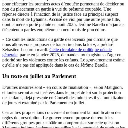
pour effectuer les premiers actes d’enquête permettant de décider ou
non du placement en garde à vue du présumé coupable. Une
réponse directe à l’inaction de la justice face au principal suspect
dans la mort de Lyhanna. Accusé de viol par une autre jeune fille,
dont la mère a porté plainte en août 2025, Jérôme Barella n’a jamais
été entendu par les enquêteurs en neuf mois de procédure.
« Ce sont les instructions du garde des Sceaux par circulaire que
nous allons vous proposer de transcrire dans la loi », a précisé
Sébastien Lecornu mardi.
Cette circulaire de politique pénale
générale
, parue en janvier 2025, demande aux magistrats d’agir en
priorité sur les violences contre les enfants. Le gouvernement estime
qu’elle n’a pas été appliquée dans le cas de Jérôme Barella.
Un texte en juillet au Parlement
D’autres mesures sont « en cours de finalisation », selon Matignon,
et toutes seront aussi insérées dans le projet de loi sur la protection
des enfants, déjà présenté en Conseil des ministres il y a une dizaine
de jours et examiné par le Parlement en juillet.
Ces autres propositions concernent notamment la modification des
règles de prescription. Le gouvernement propose de réunir les
différents groupes pour « bâtir un compromis » sur cette question.
Matignon indique également travailler à « la nécessité de motiver les