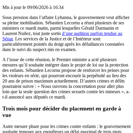
Mis à jour le
09/06/2026 à 16:34
Sous pression dans l’affaire Lyhanna, le gouvernement veut afficher
sa pleine mobilisation. Sébastien Lecornu a réuni plusieurs de ses
ministres ce mardi matin, parmi lesquelles Gérald Darmanin et
Laurent Nuñez, tout juste sortis
d’une audition parfois tendue au
Sénat
. Les services de la Justice et de l’Intérieur sont
particulièrement pointés du doigt après les défaillances constatées
dans le suivi du suspect mis en examen.
A l’issue de cette réunion, le Premier ministre a acté plusieurs
mesures qu’il souhaite intégrer dans le projet de loi sur la protection
des enfants. Sébastien Lecornu propose de renforcer les peines pour
les violeurs en série, qui pourront encourir la perpétuité au lieu des
20 ans de prison maximum actuellement. D’autres crimes et délits
pourraient suivre : « Nous ouvrons la concertation pour aller plus
loin que la seule question des crimes sexuels contre les mineurs », a-
t-il annoncé aux députés ce mardi.
Trois mois pour décider du placement en garde à
vue
Autre mesure phare pour les crimes contre enfants : le gouvernement
souhaite imposer aux enquêteurs un délai maximal de trois mois