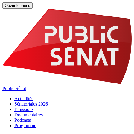
Ouvrir le menu
Public Sénat
Actualités
Sénatoriales 2026
Émissions
Documentaires
Podcasts
Programme