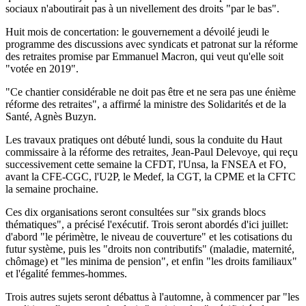
sociaux n'aboutirait pas à un nivellement des droits "par le bas".
Huit mois de concertation: le gouvernement a dévoilé jeudi le
programme des discussions avec syndicats et patronat sur la réforme
des retraites promise par Emmanuel Macron, qui veut qu'elle soit
"votée en 2019".
"Ce chantier considérable ne doit pas être et ne sera pas une énième
réforme des retraites", a affirmé la ministre des Solidarités et de la
Santé, Agnès Buzyn.
Les travaux pratiques ont débuté lundi, sous la conduite du Haut
commissaire à la réforme des retraites, Jean-Paul Delevoye, qui reçu
successivement cette semaine la CFDT, l'Unsa, la FNSEA et FO,
avant la CFE-CGC, l'U2P, le Medef, la CGT, la CPME et la CFTC
la semaine prochaine.
Ces dix organisations seront consultées sur "six grands blocs
thématiques", a précisé l'exécutif. Trois seront abordés d'ici juillet:
d'abord "le périmètre, le niveau de couverture" et les cotisations du
futur système, puis les "droits non contributifs" (maladie, maternité,
chômage) et "les minima de pension", et enfin "les droits familiaux"
et l'égalité femmes-hommes.
Trois autres sujets seront débattus à l'automne, à commencer par "les