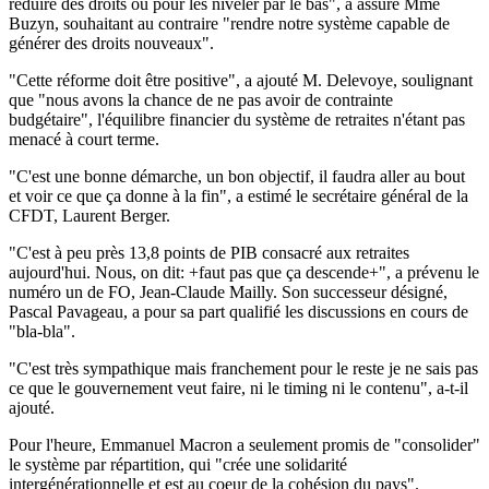
réduire des droits ou pour les niveler par le bas", a assuré Mme
Buzyn, souhaitant au contraire "rendre notre système capable de
générer des droits nouveaux".
"Cette réforme doit être positive", a ajouté M. Delevoye, soulignant
que "nous avons la chance de ne pas avoir de contrainte
budgétaire", l'équilibre financier du système de retraites n'étant pas
menacé à court terme.
"C'est une bonne démarche, un bon objectif, il faudra aller au bout
et voir ce que ça donne à la fin", a estimé le secrétaire général de la
CFDT, Laurent Berger.
"C'est à peu près 13,8 points de PIB consacré aux retraites
aujourd'hui. Nous, on dit: +faut pas que ça descende+", a prévenu le
numéro un de FO, Jean-Claude Mailly. Son successeur désigné,
Pascal Pavageau, a pour sa part qualifié les discussions en cours de
"bla-bla".
"C'est très sympathique mais franchement pour le reste je ne sais pas
ce que le gouvernement veut faire, ni le timing ni le contenu", a-t-il
ajouté.
Pour l'heure, Emmanuel Macron a seulement promis de "consolider"
le système par répartition, qui "crée une solidarité
intergénérationnelle et est au coeur de la cohésion du pays".