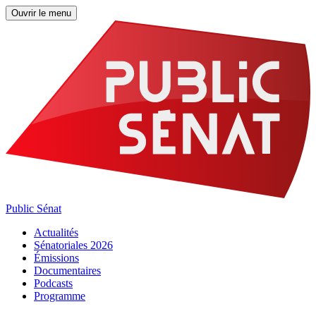
Ouvrir le menu
Public Sénat
Actualités
Sénatoriales 2026
Émissions
Documentaires
Podcasts
Programme