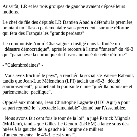
Aussitôt, LR et les trois groupes de gauche avaient déposé leurs
motions.
Le chef de file des députés LR Damien Abad a défendu la première,
pointant un "fiasco parlementaire sans précédent" sur une réforme
qui fera des Français les "grands perdants".
Le communiste André Chassaigne a fustigé dans la foulée un
"désastre démocratique", après le recours à l'arme "funeste" du 49-3
qui "parachève la chronique du fiasco annoncé de cette réforme".
- "Calembredaines" -
"Vous avez fracturé le pays", a renchéri la socialiste Valérie Rabault,
tandis que Jean-Luc Mélenchon (LFI) taclait un 49-3 "décidé
sournoisement", promettant la poursuite d'une "guérilla populaire et
parlementaire, pacifique".
Opposé aux motions, Jean-Christophe Lagarde (UDI-Agir) a pour
sa part regretté le "spectacle lamentable" donné par l'Assemblée.
"Nous avons fait cent fois le tour de la loi", a jugé Patrick Mignola
(MoDem), tandis que Gilles Le Gendre (LREM) a lancé sous des
huées à la gauche de la gauche à l'origine de milliers
d'amendements: "le 49-3, c'est vous!".