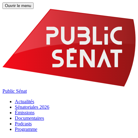
Ouvrir le menu
Public Sénat
Actualités
Sénatoriales 2026
Émissions
Documentaires
Podcasts
Programme