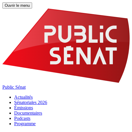
Ouvrir le menu
Public Sénat
Actualités
Sénatoriales 2026
Émissions
Documentaires
Podcasts
Programme