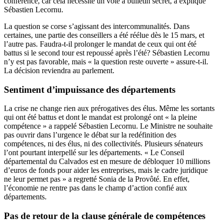
conférence, car cela nécessite un vote à bulletin secret, a expliqué
Sébastien Lecornu.
La question se corse s’agissant des intercommunalités. Dans
certaines, une partie des conseillers a été réélue dès le 15 mars, et
l’autre pas. Faudra-t-il prolonger le mandat de ceux qui ont été
battus si le second tour est repoussé après l’été? Sébastien Lecornu
n’y est pas favorable, mais « la question reste ouverte » assure-t-il.
La décision reviendra au parlement.
Sentiment d’impuissance des départements
La crise ne change rien aux prérogatives des élus. Même les sortants
qui ont été battus et dont le mandat est prolongé ont « la pleine
compétence » a rappelé Sébastien Lecornu. Le Ministre ne souhaite
pas ouvrir dans l’urgence le débat sur la redéfinition des
compétences, ni des élus, ni des collectivités. Plusieurs sénateurs
l’ont pourtant interpellé sur les départements. « Le Conseil
départemental du Calvados est en mesure de débloquer 10 millions
d’euros de fonds pour aider les entreprises, mais le cadre juridique
ne leur permet pas » a regretté Sonia de la Provôté. En effet,
l’économie ne rentre pas dans le champ d’action confié aux
départements.
Pas de retour de la clause générale de compétences