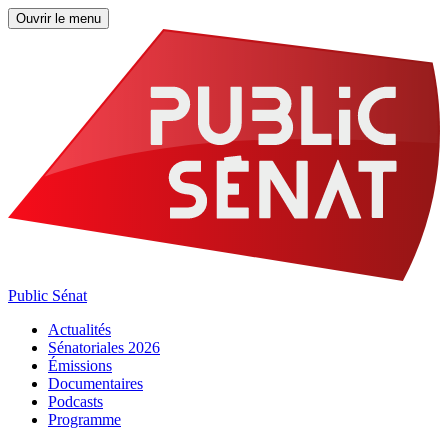
Ouvrir le menu
Public Sénat
Actualités
Sénatoriales 2026
Émissions
Documentaires
Podcasts
Programme