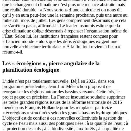
que le changement climatique n’est plus une menace abstraite mais
une réalité durable : « Nous sortons d’une canicule et on nous dit
qu’il y en aura peut-être une la semaine prochaine, puis une autre au
milieu du mois de juillet. Les gens comprennent désormais que cela
ne s’arrêtera pas », affirme-t-il. Le leader insoumis estime que la
crise climatique oblige désormais à repenser l’organisation même de
l’État. Selon lui, les institutions françaises restent conçues pour
« l’ancien monde » alors que les défis écologiques exigent une
nouvelle architecture territoriale. « À la fin, tout revient à l’eau »,
résume-t-il.
Les « écorégions », pierre angulaire de la
planification écologique
L’idée n’est pas totalement nouvelle. Déjà en 2022, dans son
programme présidentiel, Jean-Luc Mélenchon proposait de
réorganiser les régions autour des bassins versants. Cette fois, le
projet gagne en précision. La France insoumise souhaite supprimer
les treize grandes régions issues de la réforme territoriale de 2015
menée sous François Hollande pour les remplacer par treize
« écorégions » structurées selon les grands bassins hydrographiques.
L’objectif est de confier à ces nouvelles collectivités la gestion du
cycle de l’eau mais aussi des politiques liées : à la qualité de l’eau ; à
la protection des sols ; à la biodiversité ; aux forêts ; à la qualité de