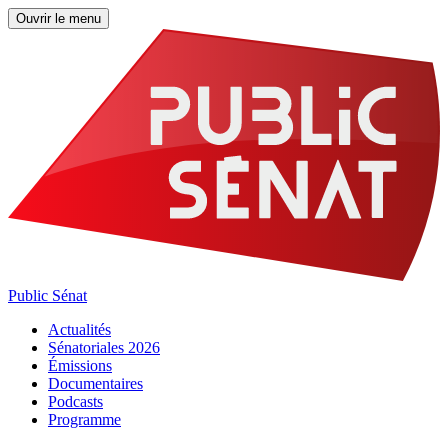
Ouvrir le menu
Public Sénat
Actualités
Sénatoriales 2026
Émissions
Documentaires
Podcasts
Programme