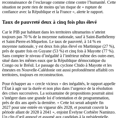
reconnaissance de l’esclavage comme crime contre l’humanité. Cette
situation ne porte rien de moins qu’un risque de « rupture de
confiance avec la République et la France », alerte le rapport.
Taux de pauvreté deux à cinq fois plus élevé
Car le PIB par habitant dans les territoires ultramarins n’atteint
toujours pas 70 % de la moyenne nationale, sauf à Saint-Barthélemy
et Saint-Pierre-et-Miquelon. Le taux de pauvreté, à 14 % en
moyenne nationale, y est deux fois plus élevé en Martinique (27 %),
près de quatre fois en Guyane (53 %) et cinq fois à Mayotte (77 %).
Sans compter le niveau d’inégalité à l’intérieur même des outre-mer,
situé dans les mêmes eaux que la République démocratique du
Congo ou le Brésil. Le passage du cyclone Chido à Mayotte et les
émeutes en Nouvelle-Calédonie ont aussi profondément affaibli ces
territoires, toujours en reconstruction.
Pour échapper au « cercle vicieux » des inégalités, le rapport appelle
l’État à agir sur la durée et non plus dans l’urgence de la résolution
des crises successives. La soixantaine de propositions pourrait ainsi
s’intégrer dans une grande loi d’orientation et de programmation,
près de dix ans après la dernière. « Cette loi serait adoptée fin
2027 pour une entrée en vigueur dès 2028, et pourrait couvrir la
période allant de 2028 à 2041 », enjoint Évelyne Corbière Naminzo.
Un clin d’œil appuyé et assumé aux candidats à la présidentielle,