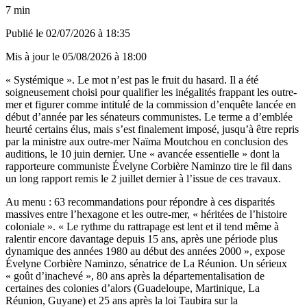
7 min
Publié le
02/07/2026 à 18:35
Mis à jour le
05/08/2026 à 18:00
« Systémique ». Le mot n’est pas le fruit du hasard. Il a été
soigneusement choisi pour qualifier les inégalités frappant les outre-
mer et figurer comme intitulé de la commission d’enquête lancée en
début d’année par les sénateurs communistes. Le terme a d’emblée
heurté certains élus, mais s’est finalement imposé, jusqu’à être repris
par la ministre aux outre-mer Naïma Moutchou en conclusion des
auditions, le 10 juin dernier. Une « avancée essentielle » dont la
rapporteure communiste Évelyne Corbière Naminzo tire le fil dans
un long rapport remis le 2 juillet dernier à l’issue de ces travaux.
Au menu : 63 recommandations pour répondre à ces disparités
massives entre l’hexagone et les outre-mer, « héritées de l’histoire
coloniale ». « Le rythme du rattrapage est lent et il tend même à
ralentir encore davantage depuis 15 ans, après une période plus
dynamique des années 1980 au début des années 2000 », expose
Évelyne Corbière Naminzo, sénatrice de La Réunion. Un sérieux
« goût d’inachevé », 80 ans après la départementalisation de
certaines des colonies d’alors (Guadeloupe, Martinique, La
Réunion, Guyane) et 25 ans après la loi Taubira sur la