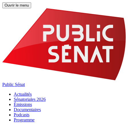
Ouvrir le menu
Public Sénat
Actualités
Sénatoriales 2026
Émissions
Documentaires
Podcasts
Programme