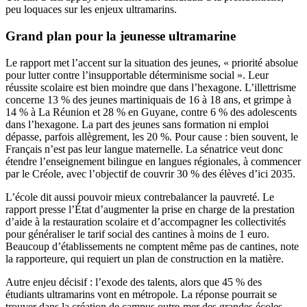
peu loquaces sur les enjeux ultramarins.
Grand plan pour la jeunesse ultramarine
Le rapport met l’accent sur la situation des jeunes, « priorité absolue
pour lutter contre l’insupportable déterminisme social ». Leur
réussite scolaire est bien moindre que dans l’hexagone. L’illettrisme
concerne 13 % des jeunes martiniquais de 16 à 18 ans, et grimpe à
14 % à La Réunion et 28 % en Guyane, contre 6 % des adolescents
dans l’hexagone. La part des jeunes sans formation ni emploi
dépasse, parfois allègrement, les 20 %. Pour cause : bien souvent, le
Français n’est pas leur langue maternelle. La sénatrice veut donc
étendre l’enseignement bilingue en langues régionales, à commencer
par le Créole, avec l’objectif de couvrir 30 % des élèves d’ici 2035.
L’école dit aussi pouvoir mieux contrebalancer la pauvreté. Le
rapport presse l’État d’augmenter la prise en charge de la prestation
d’aide à la restauration scolaire et d’accompagner les collectivités
pour généraliser le tarif social des cantines à moins de 1 euro.
Beaucoup d’établissements ne comptent même pas de cantines, note
la rapporteure, qui requiert un plan de construction en la matière.
Autre enjeu décisif : l’exode des talents, alors que 45 % des
étudiants ultramarins vont en métropole. La réponse pourrait se
trouver dans la création de campus outre-mer des grandes écoles.