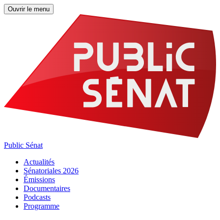
Ouvrir le menu
Public Sénat
Actualités
Sénatoriales 2026
Émissions
Documentaires
Podcasts
Programme