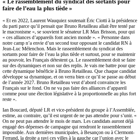
« Le rassemblement du syndicat des sortants pour
faire de l’eau la plus tiède »
« Et en 2022, Laurent Wauquiez soutenait Éric Ciotti à la présidence
du parti parce qu’il pensait que Bruno Retailleau allait être tenté par
le macronisme », se souvient le sénateur LR Max Brisson, pour qui
« ces alliances d’appareils font ancien monde ». « Personne dans
notre camp n’a envie d’un second tour opposant le candidat RN à
Jean-Luc Mélenchon. Mais le rassemblement du syndicat des
sortants pour faire de l’eau la plus tiède et surtout, pour se maintenir
au pouvoir, les Français détestent ça. Le rassemblement doit se faire
sur des dynamiques et non sur des replis. Je vais me battre pour que
cette dynamique bénéficie à Bruno Retailleau. Que chaque candidat
développe sa dynamique, et on verra bien ce qu’il se passe au début
de l’année 2027. Bruno Retailleau veut d’abord convaincre les
Français sur le fond. On ne va pas faire des alliances d’appareil
comme pour une élection législative à la proportionnelle au plus fort
reste ».
Ian Boucard, député LR et vice-président du groupe à l’Assemblée,
estime, au contraire, qu’il est urgent de ne pas attendre pour s’unir. «
On ne peut pas attendre le mois de mars. Les candidats auront déjà
engagé des dépenses de campagne qui rendront le rassemblement
impossible. Aux dernières municipales, à Besançon ou à Clermont-
Ferrand, la droite a ravi ces villes à la gauche car l’union avec le