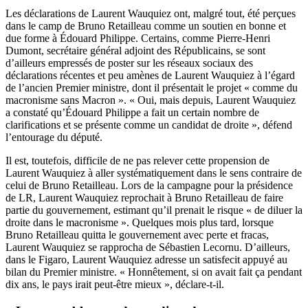
Les déclarations de Laurent Wauquiez ont, malgré tout, été perçues
dans le camp de Bruno Retailleau comme un soutien en bonne et
due forme à Édouard Philippe. Certains, comme Pierre-Henri
Dumont, secrétaire général adjoint des Républicains, se sont
d’ailleurs empressés de poster sur les réseaux sociaux des
déclarations récentes et peu amènes de Laurent Wauquiez à l’égard
de l’ancien Premier ministre, dont il présentait le projet « comme du
macronisme sans Macron ». « Oui, mais depuis, Laurent Wauquiez
a constaté qu’Édouard Philippe a fait un certain nombre de
clarifications et se présente comme un candidat de droite », défend
l’entourage du député.
Il est, toutefois, difficile de ne pas relever cette propension de
Laurent Wauquiez à aller systématiquement dans le sens contraire de
celui de Bruno Retailleau. Lors de la campagne pour la présidence
de LR, Laurent Wauquiez reprochait à Bruno Retailleau de faire
partie du gouvernement, estimant qu’il prenait le risque « de diluer la
droite dans le macronisme ». Quelques mois plus tard, lorsque
Bruno Retailleau quitta le gouvernement avec perte et fracas,
Laurent Wauquiez se rapprocha de Sébastien Lecornu. D’ailleurs,
dans le Figaro, Laurent Wauquiez adresse un satisfecit appuyé au
bilan du Premier ministre. « Honnêtement, si on avait fait ça pendant
dix ans, le pays irait peut-être mieux », déclare-t-il.