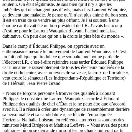
soutenu. On était légitimiste. Je sais bien qu’il n’y a que les
imbéciles qui ne changent pas d’avis, mais chez Laurent Wauquiez,
ça devient une maladie. Je pense qu’il n’est plus animé du bon sens.
Il est en train de se vendre au plus offrant. Je l’ai soutenu à une
époque car il avait été un bon président de LR. J’avais beaucoup
d’estime pour le Laurent Wauquiez d’avant, l’actuel me laisse
dubitative. On peut dire qu’on a la droite la plus bête du monde ».
Dans le camp d’Édouard Philippe, on apprécie avec un
enthousiasme mesuré le mouvement de Laurent Wauquiez. « C’est
un fait politique qui traduit ce que souhaite une bonne partie de
l’électorat LR, c’est-à-dire rejoindre sans tarder Édouard Philippe
car il incarne le rassemblement de tous les électeurs modérés de la
droite et du centre, avec au revers de sa veste, la croix de Lorraine »,
veut croire le sénateur (Les Indépendants-République et Territoire)
de l’Hérault, Jean-Pierre Grand.
« Nous ne forçons personne à trouver des qualités à Édouard
Philippe. Je constate que Laurent Wauquiez accorde à Édouard
Philippe des qualités de chef d’État et je ne peux être que d’accord
avec lui. Il a réussi à créer une dynamique de rassemblement derrière
sa personnalité et sa candidature », se félicite l’eurodéputée
Horizons, Nathalie Loiseau, en référence aux récents soutiens des
ministres Maud Brégeon et Mathieu Lefèvre. « Vous avez des partis
politiques où on se demande qui sont les prochains qui vont partir.