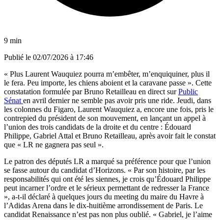
9 min
Publié le
02/07/2026 à 17:46
« Plus Laurent Wauquiez pourra m’embêter, m’enquiquiner, plus il
le fera. Peu importe, les chiens aboient et la caravane passe ». Cette
constatation formulée par Bruno Retailleau en direct sur
Public
Sénat
en avril dernier ne semble pas avoir pris une ride. Jeudi, dans
les colonnes du Figaro, Laurent Wauquiez a, encore une fois, pris le
contrepied du président de son mouvement, en lançant un appel à
l’union des trois candidats de la droite et du centre : Édouard
Philippe, Gabriel Attal et Bruno Retailleau, après avoir fait le constat
que « LR ne gagnera pas seul ».
Le patron des députés LR a marqué sa préférence pour que l’union
se fasse autour du candidat d’Horizons. « Par son histoire, par les
responsabilités qui ont été les siennes, je crois qu’Édouard Philippe
peut incarner l’ordre et le sérieux permettant de redresser la France
», a-t-il déclaré à quelques jours du meeting du maire du Havre à
l’Adidas Arena dans le dix-huitième arrondissement de Paris. Le
candidat Renaissance n’est pas non plus oublié. « Gabriel, je l’aime