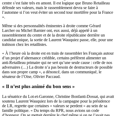
centre s’est faite très en amont. Il est logique que Bruno Retailleau
défende ses valeurs, mais le rassemblement devra se faire à
l’automne si l’on veut éviter un second tour mortifère pour la France
».
Même si des personnalités éminentes à droite comme Gérard
Larcher ou Michel Barnier ont, eux aussi, déjà appelé à un
rassemblement du centre et de la droite républicaine derrière un
candidat unique, la sortie de Laurent Wauquiez passe, elle, pour une
trahison chez les retaillistes.
« À l’heure où la droite est en train de rassembler les Français autour
d’un projet d’alternance crédible, certains préfèrent alimenter un
anti-Retailleau primaire qui ne sert qu’une seule cause : celle de nos
adversaires (…) La droite n’a pas besoin de destructeurs de possible
dans son propre camp », a dénoncé, dans un communiqué, le
sénateur de l’Oise, Olivier Paccaud.
« Il n’est plus animé du bon sens »
La sénatrice du Lot-et-Garonne, Christine Bonfanti-Dossat, qui avait
soutenu Laurent Wauquiez lors de la campagne pour la présidence
de LR, regrette que certaines « valeurs se perdent » au sein de sa
famille politique. « Du temps du RPR, nous avions un code
d’honneur. On se mettait derrière le chef même si on ne l’avait pas