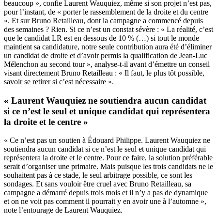
beaucoup », confie Laurent Wauquiez, même si son projet n’est pas,
pour l’instant, de « porter le rassemblement de la droite et du centre
». Et sur Bruno Retailleau, dont la campagne a commencé depuis
des semaines ? Rien. Si ce n’est un constat sévère : « La réalité, c’est
que le candidat LR est en dessous de 10 % (…) si tout le monde
maintient sa candidature, notre seule contribution aura été d’éliminer
un candidat de droite et d’avoir permis la qualification de Jean-Luc
Mélenchon au second tour », analyse-t-il avant d’émettre un conseil
visant directement Bruno Retailleau : « Il faut, le plus tôt possible,
savoir se retirer si c’est nécessaire ».
« Laurent Wauquiez ne soutiendra aucun candidat
si ce n’est le seul et unique candidat qui représentera
la droite et le centre »
« Ce n’est pas un soutien à Édouard Philippe. Laurent Wauquiez ne
soutiendra aucun candidat si ce n’est le seul et unique candidat qui
représentera la droite et le centre. Pour ce faire, la solution préférable
serait d’organiser une primaire. Mais puisque les trois candidats ne le
souhaitent pas à ce stade, le seul arbitrage possible, ce sont les
sondages. Et sans vouloir être cruel avec Bruno Retailleau, sa
campagne a démarré depuis trois mois et il n’y a pas de dynamique
et on ne voit pas comment il pourrait y en avoir une à l’automne »,
note l’entourage de Laurent Wauquiez.