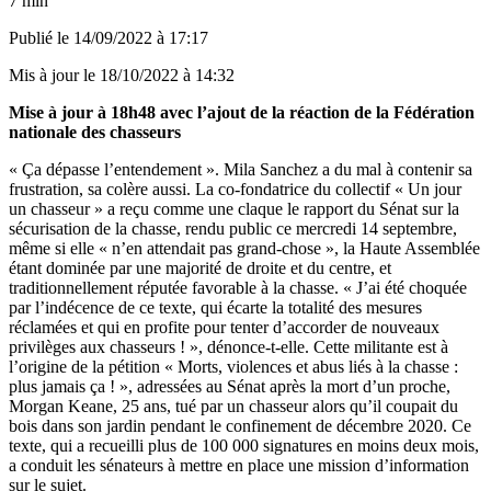
7 min
Publié le
14/09/2022 à 17:17
Mis à jour le
18/10/2022 à 14:32
Mise à jour à 18h48 avec l’ajout de la réaction de la Fédération
nationale des chasseurs
« Ça dépasse l’entendement ». Mila Sanchez a du mal à contenir sa
frustration, sa colère aussi. La co-fondatrice du collectif « Un jour
un chasseur » a reçu comme une claque le rapport du Sénat sur la
sécurisation de la chasse, rendu public ce mercredi 14 septembre,
même si elle « n’en attendait pas grand-chose », la Haute Assemblée
étant dominée par une majorité de droite et du centre, et
traditionnellement réputée favorable à la chasse. « J’ai été choquée
par l’indécence de ce texte, qui écarte la totalité des mesures
réclamées et qui en profite pour tenter d’accorder de nouveaux
privilèges aux chasseurs ! », dénonce-t-elle. Cette militante est à
l’origine de
la pétition « Morts, violences et abus liés à la chasse :
plus jamais ça ! », adressées au Sénat après la mort d’un proche
,
Morgan Keane, 25 ans, tué par un chasseur alors qu’il coupait du
bois dans son jardin pendant le confinement de décembre 2020. Ce
texte, qui a recueilli plus de 100 000 signatures en moins deux mois,
a conduit les sénateurs à mettre en place une mission d’information
sur le sujet.