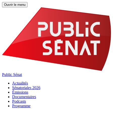
Ouvrir le menu
Public Sénat
Actualités
Sénatoriales 2026
Émissions
Documentaires
Podcasts
Programme