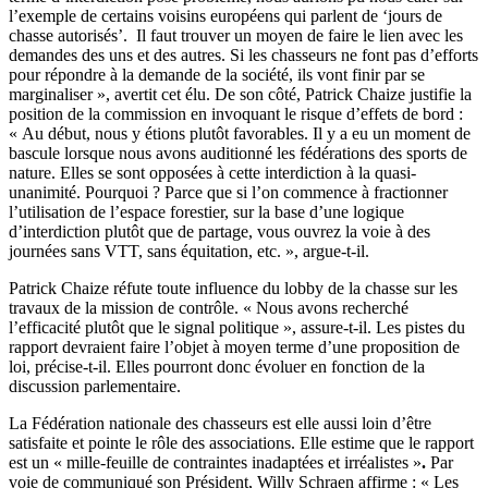
l’exemple de certains voisins européens qui parlent de ‘jours de
chasse autorisés’. Il faut trouver un moyen de faire le lien avec les
demandes des uns et des autres. Si les chasseurs ne font pas d’efforts
pour répondre à la demande de la société, ils vont finir par se
marginaliser », avertit cet élu. De son côté, Patrick Chaize justifie la
position de la commission en invoquant le risque d’effets de bord :
« Au début, nous y étions plutôt favorables. Il y a eu un moment de
bascule lorsque nous avons auditionné les fédérations des sports de
nature. Elles se sont opposées à cette interdiction à la quasi-
unanimité. Pourquoi ? Parce que si l’on commence à fractionner
l’utilisation de l’espace forestier, sur la base d’une logique
d’interdiction plutôt que de partage, vous ouvrez la voie à des
journées sans VTT, sans équitation, etc. », argue-t-il.
Patrick Chaize réfute toute influence du lobby de la chasse sur les
travaux de la mission de contrôle. « Nous avons recherché
l’efficacité plutôt que le signal politique », assure-t-il. Les pistes du
rapport devraient faire l’objet à moyen terme d’une proposition de
loi, précise-t-il. Elles pourront donc évoluer en fonction de la
discussion parlementaire.
La Fédération nationale des chasseurs est elle aussi loin d’être
satisfaite et pointe le rôle des associations. Elle estime que
le rapport
est un « mille-feuille de contraintes inadaptées et irréalistes »
.
Par
voie de communiqué son Président, Willy Schraen
affirme :
«
Les